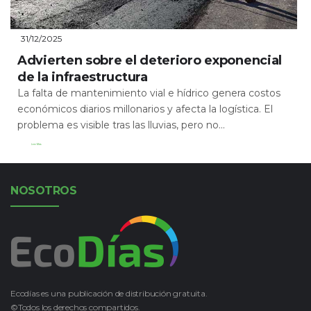
31/12/2025
Advierten sobre el deterioro exponencial
de la infraestructura
La falta de mantenimiento vial e hídrico genera costos
económicos diarios millonarios y afecta la logística. El
problema es visible tras las lluvias, pero no...
Leer Más
NOSOTROS
Ecodías es una publicación de distribución gratuita.
©Todos los derechos compartidos.