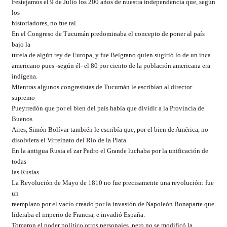
Festejamos el 9 de Julio los 200 años de nuestra independencia que, según
los
historiadores, no fue tal.
En el Congreso de Tucumán predominaba el concepto de poner al país
bajo la
tutela de algún rey de Europa, y fue Belgrano quien sugirió lo de un inca
americano pues -según él- el 80 por ciento de la población americana era
indígena.
Mientras algunos congresistas de Tucumán le escribían al director
supremo
Pueyrredón que por el bien del país había que dividir a la Provincia de
Buenos
Aires, Simón Bolívar también le escribía que, por el bien de América, no
disolviera el Virreinato del Río de la Plata.
En la antigua Rusia el zar Pedro el Grande luchaba por la unificación de
todas
las Rusias.
La Revolución de Mayo de 1810 no fue precisamente una revolución: fue
un
reemplazo por el vacío creado por la invasión de Napoleón Bonaparte que
lideraba el imperio de Francia, e invadió España.
Tomaron el poder político otros personajes, pero no se modificó la