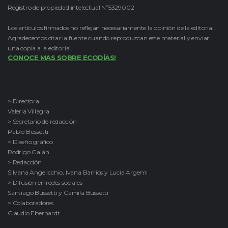
Registro de propiedad intelectual Nº5329002
Los artículos firmados no reflejan necesariamente la opinión de la editorial.
Agradecemos citar la fuente cuando reproduzcan este material y enviar
una copia a la editorial.
CONOCE MAS SOBRE ECODÍAS!
> Directora
Valeria Villagra
> Secretario de redacción
Pablo Bussetti
> Diseño gráfico
Rodrigo Galán
> Redacción
Silvana Angelicchio, Ivana Barrios y Lucía Argemi
> Difusión en redes sociales
Santiago Bussetti y Camila Bussetti
> Colaboradores
Claudio Eberhardt