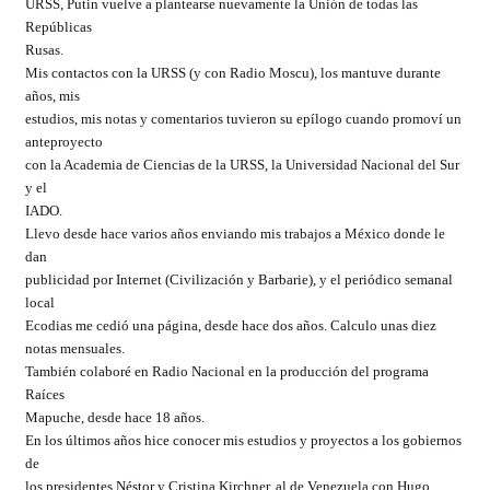
URSS, Putin vuelve a plantearse nuevamente la Unión de todas las
Repúblicas
Rusas.
Mis contactos con la URSS (y con Radio Moscu), los mantuve durante
años, mis
estudios, mis notas y comentarios tuvieron su epílogo cuando promoví un
anteproyecto
con la Academia de Ciencias de la URSS, la Universidad Nacional del Sur
y el
IADO.
Llevo desde hace varios años enviando mis trabajos a México donde le
dan
publicidad por Internet (Civilización y Barbarie), y el periódico semanal
local
Ecodias me cedió una página, desde hace dos años. Calculo unas diez
notas mensuales.
También colaboré en Radio Nacional en la producción del programa
Raíces
Mapuche, desde hace 18 años.
En los últimos años hice conocer mis estudios y proyectos a los gobiernos
de
los presidentes Néstor y Cristina Kirchner, al de Venezuela con Hugo