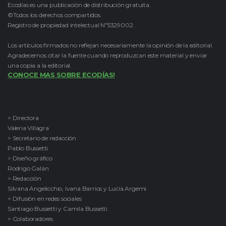
Ecodías es una publicación de distribución gratuita.
©Todos los derechos compartidos.
Registro de propiedad intelectual Nº5329002
Los artículos firmados no reflejan necesariamente la opinión de la editorial.
Agradecemos citar la fuente cuando reproduzcan este material y enviar
una copia a la editorial.
CONOCE MAS SOBRE ECODÍAS!
> Directora
Valeria Villagra
> Secretario de redacción
Pablo Bussetti
> Diseño gráfico
Rodrigo Galán
> Redacción
Silvana Angelicchio, Ivana Barrios y Lucía Argemi
> Difusión en redes sociales
Santiago Bussetti y Camila Bussetti
> Colaboradores