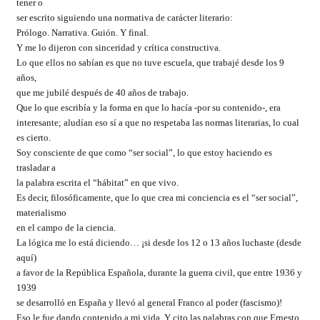
tener o
ser escrito siguiendo una normativa de carácter literario:
Prólogo. Narrativa. Guión. Y final.
Y me lo dijeron con sinceridad y crítica constructiva.
Lo que ellos no sabían es que no tuve escuela, que trabajé desde los 9
años,
que me jubilé después de 40 años de trabajo.
Que lo que escribía y la forma en que lo hacía -por su contenido-, era
interesante; aludían eso sí a que no respetaba las normas literarias, lo cual
es cierto.
Soy consciente de que como “ser social”, lo que estoy haciendo es
trasladar a
la palabra escrita el “hábitat” en que vivo.
Es decir, filosóficamente, que lo que crea mi conciencia es el “ser social”,
materialismo
en el campo de la ciencia.
La lógica me lo está diciendo… ¡si desde los 12 o 13 años luchaste (desde
aquí)
a favor de la República Española, durante la guerra civil, que entre 1936 y
1939
se desarrolló en España y llevó al general Franco al poder (fascismo)!
Eso le fue dando contenido a mi vida. Y cito las palabras con que Ernesto