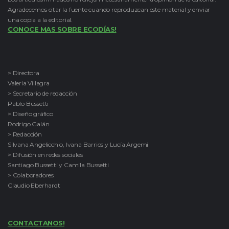
Agradecemos citar la fuente cuando reproduzcan este material y enviar
una copia a la editorial.
CONOCE MAS SOBRE ECODÍAS!
> Directora
Valeria Villagra
> Secretario de redacción
Pablo Bussetti
> Diseño gráfico
Rodrigo Galán
> Redacción
Silvana Angelicchio, Ivana Barrios y Lucía Argemi
> Difusión en redes sociales
Santiago Bussetti y Camila Bussetti
> Colaboradores
Claudio Eberhardt
CONTACTANOS!