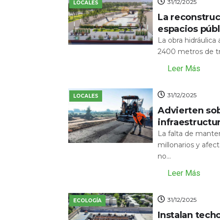
31/12/2025
LOCALES
La reconstru
espacios públ
La obra hidráulic
2400 metros de tr
Leer Más
31/12/2025
LOCALES
Advierten sob
infraestructu
La falta de mante
millonarios y afecta
no...
Leer Más
31/12/2025
ECOLOGÍA
Instalan tech