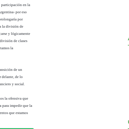
 participación en la
Argentina- por eso
prolongaría por
a la división de
icarse y lógicamente
división de clases
itamos la
ransición de un
r delante, de lo
anciero y social.
mos la ofensiva que
a para impedir que la
ientos que estamos