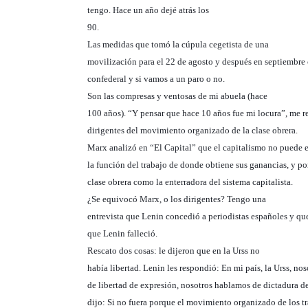
tengo.
Hace un año dejé atrás los
90.
Las medidas que tomó la cúpula cegetista de una
movilización para el 22 de agosto y después en septiembre
confederal y si vamos a un paro o no.
Son las compresas y ventosas de mi abuela (hace
100 años). “Y pensar que hace 10 años fue mi locura”, me re
dirigentes del movimiento organizado de la clase obrera.
Marx analizó en “El Capital” que el capitalismo no puede 
la función del trabajo de donde obtiene sus ganancias, y po
clase obrera como la enterradora del sistema capitalista.
¿Se equivocó Marx, o los dirigentes? Tengo una
entrevista que Lenin concedió a periodistas españoles y que
que Lenin falleció.
Rescato dos cosas: le dijeron que en la Urss no
había libertad. Lenin les respondió: En mi país, la Urss, n
de libertad de expresión, nosotros hablamos de dictadura de
dijo: Si no fuera porque el movimiento organizado de los t