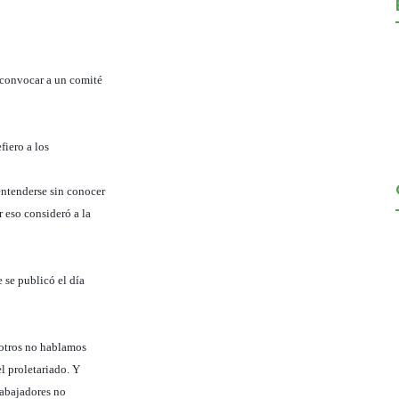
 convocar a un comité
fiero a los
entenderse sin conocer
r eso consideró a la
 se publicó el día
osotros no hablamos
l proletariado. Y
rabajadores no