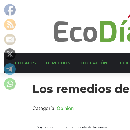
LOCALES
DERECHOS
EDUCACIÓN
ECOL
Los remedios de
Categoría:
Opinión
Soy tan viejo que ni me acuerdo de los años que