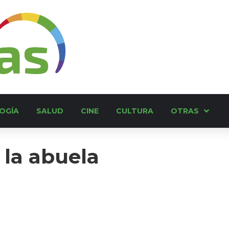
OGÍA
SALUD
CINE
CULTURA
OTRAS
 la abuela