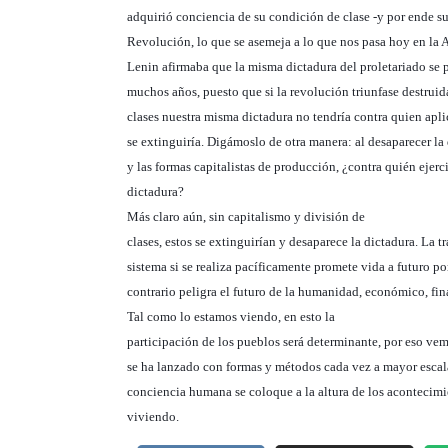
adquirió conciencia de su condición de clase -y por ende su
Revolución, lo que se asemeja a lo que nos pasa hoy en la 
Lenin afirmaba que la misma dictadura del proletariado se 
muchos años, puesto que si la revolución triunfase destruid
clases nuestra misma dictadura no tendría contra quien apl
se extinguiría. Digámoslo de otra manera: al desaparecer la 
y las formas capitalistas de producción, ¿contra quién ejerc
dictadura?
Más claro aún, sin capitalismo y división de
clases, estos se extinguirían y desaparece la dictadura. La t
sistema si se realiza pacíficamente promete vida a futuro po
contrario peligra el futuro de la humanidad, económico, fin
Tal como lo estamos viendo, en esto la
participación de los pueblos será determinante, por eso ve
se ha lanzado con formas y métodos cada vez a mayor escal
conciencia humana se coloque a la altura de los acontecim
viviendo.