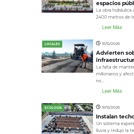
espacios públ
La obra hidráulic
2400 metros de tr
Leer Más
31/12/2025
LOCALES
Advierten sob
infraestructu
La falta de mante
millonarios y afecta
no...
Leer Más
31/12/2025
ECOLOGÍA
Instalan tech
Un sistema experi
lluvia y redujo la 