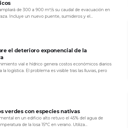
icos
a ampliará de 300 a 900 m³/s su caudal de evacuación en
aza. Incluye un nuevo puente, sumideros y el...
re el deterioro exponencial de la
ra
nimiento vial e hídrico genera costos económicos diarios
 la logística. El problema es visible tras las lluvias, pero
os verdes con especies nativas
mental en un edificio alto retuvo el 45% del agua de
temperatura de la losa 15°C en verano. Utiliza...