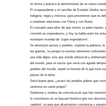
en teoría y práctica el advenimiento de un nuevo mund
El vicepresidente o el canciller de Estados Unidos reco
indígena, negra y mestiza, para prevenirnos que no deb
o mantener relaciones con China y con Rusia.
El concepto para ellos de que somos su patio trasero, 
convirtió en imperialismo, y hoy se habla entre los est
monetario mundial de “súper imperialismo”.
Se destruyen países y pueblos, imperan la pobreza, la
las guerras, no porque no existan alimentos suficiente
una vida digna, sino que siendo antisocial y antihuman
del mundo, para un sector que vería con agrado despre
pueblos del mundo, repetir la historia de lo que está s
países de la tierra.
Sería bueno pero, ¿acaso los pueblos pobres que vivim
sentimos en carne propia?
Gobiernos y medios de comunicación que han transfor
la convirtieron en un basural histórico (por eso decimo
cerebro), no para que alcancemos conciencia y vayam