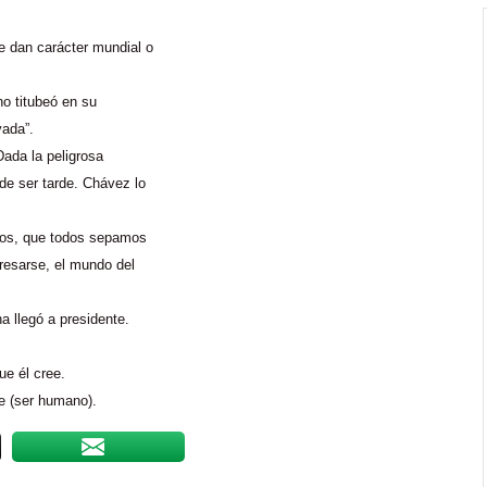
e dan carácter mundial o
o titubeó en su
vada”.
Dada la peligrosa
de ser tarde. Chávez lo
amos, que todos sepamos
presarse, el mundo del
a llegó a presidente.
ue él cree.
e (ser humano).