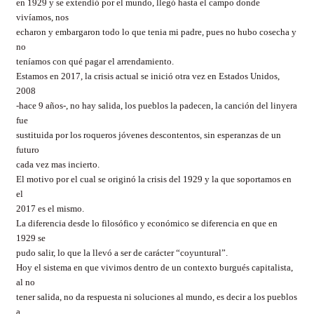
en 1929 y se extendió por el mundo, llegó hasta el campo donde
vivíamos, nos
echaron y embargaron todo lo que tenia mi padre, pues no hubo cosecha y
no
teníamos con qué pagar el arrendamiento.
Estamos en 2017, la crisis actual se inició otra vez en Estados Unidos,
2008
-hace 9 años-, no hay salida, los pueblos la padecen, la canción del linyera
fue
sustituida por los roqueros jóvenes descontentos, sin esperanzas de un
futuro
cada vez mas incierto.
El motivo por el cual se originó la crisis del 1929 y la que soportamos en
el
2017 es el mismo.
La diferencia desde lo filosófico y económico se diferencia en que en
1929 se
pudo salir, lo que la llevó a ser de carácter “coyuntural”.
Hoy el sistema en que vivimos dentro de un contexto burgués capitalista,
al no
tener salida, no da respuesta ni soluciones al mundo, es decir a los pueblos
a