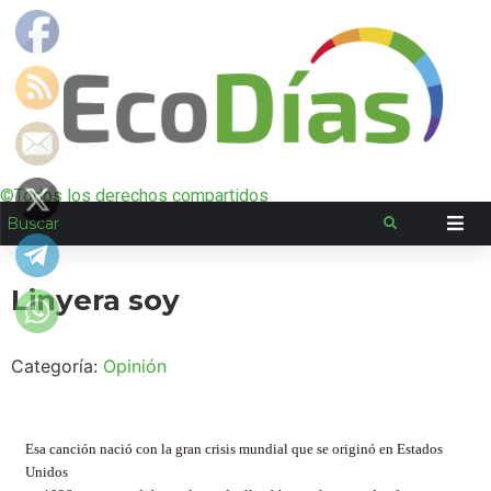
©Todos los derechos compartidos
Linyera soy
Categoría:
Opinión
Esa canción nació con la gran crisis mundial que se originó en Estados
Unidos