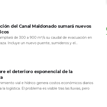
cción del Canal Maldonado sumará nuevos
icos
a ampliará de 300 a 900 m³/s su caudal de evacuación en
aza. Incluye un nuevo puente, sumideros y el...
re el deterioro exponencial de la
ra
nimiento vial e hídrico genera costos económicos diarios
 la logística. El problema es visible tras las lluvias, pero