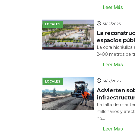
Leer Más
31/12/2025
LOCALES
La reconstru
espacios públ
La obra hidráulic
2400 metros de tr
Leer Más
31/12/2025
LOCALES
Advierten sob
infraestructu
La falta de mante
millonarios y afecta
no...
Leer Más