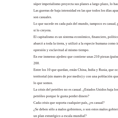
súper imperialismo proyecta sus planes a largo plazo, lo ha
Las guerras de baja intensidad en las que todos los días ap
son casuales.
Lo que sucede en cada país del mundo, tampoco es casual, 
si lo creyera.
El capitalismo es un sistema económico, financiero, polític
abarcó a toda la tierra, y utilizó a la especie humana como
opresión y esclavitud al mismo tiempo.
En ese inmenso ajedrez que contiene unas 210 piezas (país
200.
Entre los 10 que quedan, están China, India y Rusia, que 
territorial (sin mares de por medio) y con una población que
lo que somos.
La crisis del petróleo no es casual. ¿Estados Unidos baja los
petróleo porque le gusta perder dinero?
Cada crisis que soporta cualquier país, ¿es casual?
¿Se deben sólo a malos gobiernos, o son estos malos gobie
un plan estratégico a escala mundial?