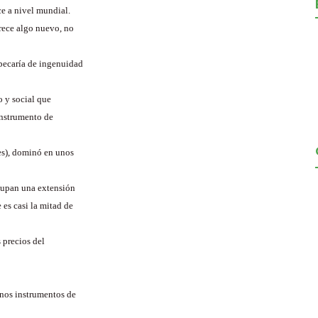
ce a nivel mundial.
arece algo nuevo, no
pecaría de ingenuidad
o y social que
 instrumento de
es), dominó en unos
ocupan una extensión
 es casi la mitad de
 precios del
rnos instrumentos de