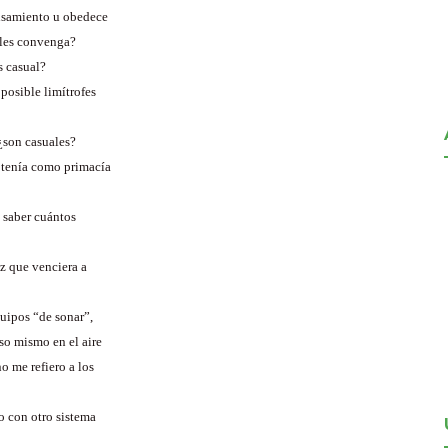
ensamiento u obedece
 les convenga?
s casual?
 posible limítrofes
 ¿son casuales?
a tenía como primacía
a saber cuántos
az que venciera a
uipos “de sonar”,
so mismo en el aire
o me refiero a los
o con otro sistema