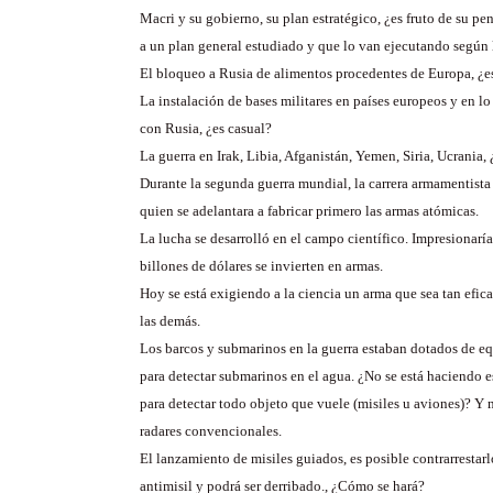
Macri y su gobierno, su plan estratégico, ¿es fruto de su p
a un plan general estudiado y que lo van ejecutando según
El bloqueo a Rusia de alimentos procedentes de Europa, ¿e
La instalación de bases militares en países europeos y en lo
con Rusia, ¿es casual?
La guerra en Irak, Libia, Afganistán, Yemen, Siria, Ucrania,
Durante la segunda guerra mundial, la carrera armamentist
quien se adelantara a fabricar primero las armas atómicas.
La lucha se desarrolló en el campo científico. Impresionarí
billones de dólares se invierten en armas.
Hoy se está exigiendo a la ciencia un arma que sea tan efic
las demás.
Los barcos y submarinos en la guerra estaban dotados de eq
para detectar submarinos en el agua. ¿No se está haciendo e
para detectar todo objeto que vuele (misiles u aviones)? Y n
radares convencionales.
El lanzamiento de misiles guiados, es posible contrarrestarl
antimisil y podrá ser derribado., ¿Cómo se hará?