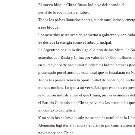
El nuevo bloque China-Rusia-India va delineando el
perfil de la economía del futuro.
Todos los países llamados pobres, subdesarrollados y emer
a ese bloque.
Los acuerdos se realizan de gobierno a gobierno y con cada
Se destaca la energía como el rubro principal.
La Argentina, según lo divulga el diario de los Mitre, La Na
acuerdos con Rusia y China por valor de 17.000 millones de
en su mayor parte hacia cuatro centrales hidroeléctricas (te
presentado por el autor de esta nota) que se instalarán en 
Todos los países tienen la oportunidad de hacerlo, de hec
nuevos rumbos. Lo que a mi ver señala que estamos en pre
revolución industrial, en el que China, primer economía d
el Partido Comunista de China, salvará a las economías qu
un contexto capitalista.
Y no solo los países que aún no se han desarrollado: la Uni
Alemania, Inglaterra, Francia) tendrán su próxima reunión 
noviembre con China.