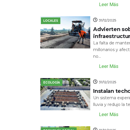
Leer Más
31/12/2025
LOCALES
Advierten sob
infraestructu
La falta de mante
millonarios y afecta
no...
Leer Más
31/12/2025
ECOLOGÍA
Instalan tech
Un sistema experi
lluvia y redujo la 
Leer Más