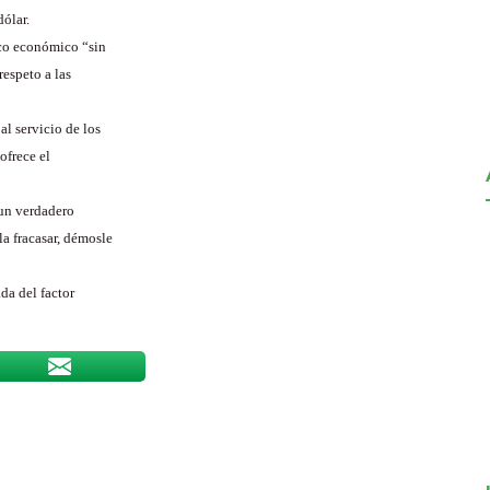
ólar.
rco económico “sin
respeto a las
al servicio de los
ofrece el
 un verdadero
a fracasar, démosle
da del factor