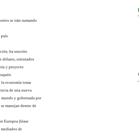
gentes se irán sumando
 país.
ción, ha suscrito
 dólares, orientados
oría y proyecto
Neuquén.
ho la economía toma
sencia de una nueva
el mundo y gobernada por
e se manejan dentro de
ón Europea (léase
a mediados de