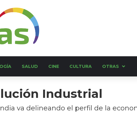
OGÍA
SALUD
CINE
CULTURA
OTRAS
ución Industrial
dia va delineando el perfil de la econom