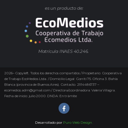
es un producto de:
Matrícula INAES 40.246.
2026
–
Copyleft.
Todos los derechos compartidos / Propietario: Cooperativa
de Trabajo EcoMedios Ltda. / Domicilio Legal: Gorriti 75. Oficina 3. Bahía
Blanca (provincia de Buenos Aires). Contacto. 2914486737 –
ecomedios.adm@gmail.com / Directora/coordinadora: Valeria Villagra.
Fecha de inicio: julio 2000. DNDA: En trámite
Desarrollado por
Puro Web Design.