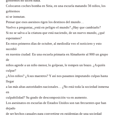
gobiernos no dicen nada.
Colocaron coches bomba en Siria, en una escuela matando 56 niños, los
gobiernos
ni se inmutan.
Pensar que esos asesinos rigen los destinos del mundo…
Vuelvo a preguntar, ¿está en peligro el mundo? ¿Hay que cambiarlo?
Si no se salva a la criatura que está naciendo, de un nuevo mundo, ¿qué
esperamos?
En estos primeros días de octubre, al mediodía veo el noticiero y esto
sucedió
en nuestra ciudad: En una escuela primaria en Almafuerte al 900 un grupo
de
niños agrede a un niño menor, lo golpean, le rompen un brazo. ¿A quién
culpar?
¿A los niños? ¿A sus maestros? Y así nos pasamos imputando culpas hasta
llegar
a las más altas autoridades nacionales… ¿No está toda la sociedad inmersa
en
culpabilidad? Su grado de descomposición va en aumento.
Los asesinatos en escuelas de Estados Unidos son tan frecuentes que han
dejado
de ser hechos casuales para convertirse en epidemias de una sociedad