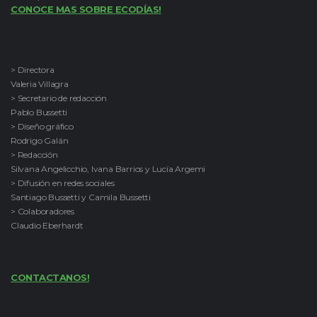
CONOCE MAS SOBRE ECODÍAS!
> Directora
Valeria Villagra
> Secretario de redacción
Pablo Bussetti
> Diseño gráfico
Rodrigo Galán
> Redacción
Silvana Angelicchio, Ivana Barrios y Lucía Argemi
> Difusión en redes sociales
Santiago Bussetti y Camila Bussetti
> Colaboradores
Claudio Eberhardt
CONTACTANOS!