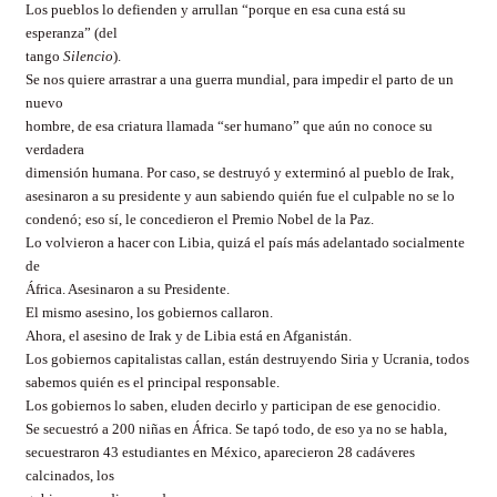
Los pueblos lo defienden y arrullan “porque en esa cuna está su
esperanza” (del
tango
Silencio
).
Se nos quiere arrastrar a una guerra mundial, para impedir el parto de un
nuevo
hombre, de esa criatura llamada “ser humano” que aún no conoce su
verdadera
dimensión humana. Por caso, se destruyó y exterminó al pueblo de Irak,
asesinaron a su presidente y aun sabiendo quién fue el culpable no se lo
condenó; eso sí, le concedieron el Premio Nobel de la Paz.
Lo volvieron a hacer con Libia, quizá el país más adelantado socialmente
de
África. Asesinaron a su Presidente.
El mismo asesino, los gobiernos callaron.
Ahora, el asesino de Irak y de Libia está en Afganistán.
Los gobiernos capitalistas callan, están destruyendo Siria y Ucrania, todos
sabemos quién es el principal responsable.
Los gobiernos lo saben, eluden decirlo y participan de ese genocidio.
Se secuestró a 200 niñas en África. Se tapó todo, de eso ya no se habla,
secuestraron 43 estudiantes en México, aparecieron 28 cadáveres
calcinados, los