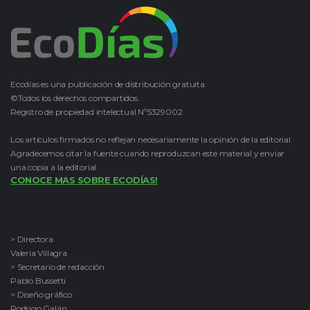
Ecodías es una publicación de distribución gratuita.
©Todos los derechos compartidos.
Registro de propiedad intelectual Nº5329002
Los artículos firmados no reflejan necesariamente la opinión de la editorial.
Agradecemos citar la fuente cuando reproduzcan este material y enviar
una copia a la editorial.
CONOCE MAS SOBRE ECODÍAS!
> Directora
Valeria Villagra
> Secretario de redacción
Pablo Bussetti
> Diseño gráfico
Rodrigo Galán