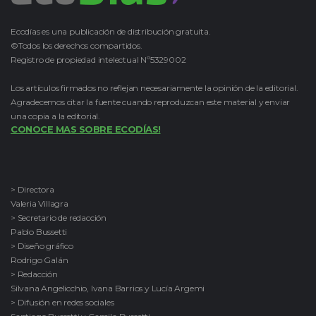
Ecodías es una publicación de distribución gratuita.
©Todos los derechos compartidos.
Registro de propiedad intelectual Nº5329002
Los artículos firmados no reflejan necesariamente la opinión de la editorial.
Agradecemos citar la fuente cuando reproduzcan este material y enviar
una copia a la editorial.
CONOCE MAS SOBRE ECODÍAS!
> Directora
Valeria Villagra
> Secretario de redacción
Pablo Bussetti
> Diseño gráfico
Rodrigo Galán
> Redacción
Silvana Angelicchio, Ivana Barrios y Lucía Argemi
> Difusión en redes sociales