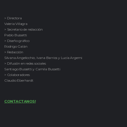
> Directora
Valeria Villagra
> Secretario de redacción
Pablo Bussetti
> Diseño gráfico
Rodrigo Galán
> Redacción
Silvana Angelicchio, Ivana Barrios y Lucía Argemi
> Difusión en redes sociales
Santiago Bussetti y Camila Bussetti
> Colaboradores
Claudio Eberhardt
CONTACTANOS!