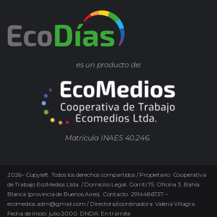
es un producto de:
Matrícula INAES 40.246.
2026
–
Copyleft.
Todos los derechos compartidos / Propietario: Cooperativa
de Trabajo EcoMedios Ltda. / Domicilio Legal: Gorriti 75. Oficina 3. Bahía
Blanca (provincia de Buenos Aires). Contacto. 2914486737 –
ecomedios.adm@gmail.com / Directora/coordinadora: Valeria Villagra.
Fecha de inicio: julio 2000. DNDA: En trámite