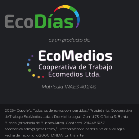
es un producto de:
Matrícula INAES 40.246.
2026
–
Copyleft.
Todos los derechos compartidos / Propietario: Cooperativa
de Trabajo EcoMedios Ltda. / Domicilio Legal: Gorriti 75. Oficina 3. Bahía
Blanca (provincia de Buenos Aires). Contacto. 2914486737 –
ecomedios.adm@gmail.com / Directora/coordinadora: Valeria Villagra.
Fecha de inicio: julio 2000. DNDA: En trámite