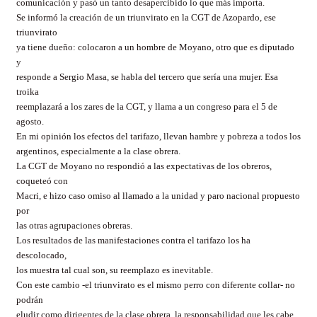
comunicación y pasó un tanto desapercibido lo que más importa.
Se informó la creación de un triunvirato en la CGT de Azopardo, ese
triunvirato
ya tiene dueño: colocaron a un hombre de Moyano, otro que es diputado
y
responde a Sergio Masa, se habla del tercero que sería una mujer. Esa
troika
reemplazará a los zares de la CGT, y llama a un congreso para el 5 de
agosto.
En mi opinión los efectos del tarifazo, llevan hambre y pobreza a todos los
argentinos, especialmente a la clase obrera.
La CGT de Moyano no respondió a las expectativas de los obreros,
coqueteó con
Macri, e hizo caso omiso al llamado a la unidad y paro nacional propuesto
por
las otras agrupaciones obreras.
Los resultados de las manifestaciones contra el tarifazo los ha
descolocado,
los muestra tal cual son, su reemplazo es inevitable.
Con este cambio -el triunvirato es el mismo perro con diferente collar- no
podrán
eludir como dirigentes de la clase obrera, la responsabilidad que les cabe,