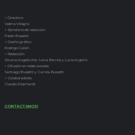
> Directora
Valeria Villagra
> Secretario de redacción
Pablo Bussetti
> Diseño gráfico
Rodrigo Galán
> Redacción
Silvana Angelicchio, Ivana Barrios y Lucía Argemi
> Difusión en redes sociales
Santiago Bussetti y Camila Bussetti
> Colaboradores
Claudio Eberhardt
CONTACTANOS!