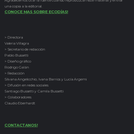
Agradecemos citar la fuente cuando reproduzcan este material y enviar
una copia a la editorial.
CONOCE MAS SOBRE ECODÍAS!
> Directora
Valeria Villagra
> Secretario de redacción
Pablo Bussetti
> Diseño gráfico
Rodrigo Galán
> Redacción
Silvana Angelicchio, Ivana Barrios y Lucía Argemi
> Difusión en redes sociales
Santiago Bussetti y Camila Bussetti
> Colaboradores
Claudio Eberhardt
CONTACTANOS!