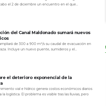
 cabo el 2 de diciembre un encuentro en el que...
cción del Canal Maldonado sumará nuevos
icos
a ampliará de 300 a 900 m³/s su caudal de evacuación en
aza. Incluye un nuevo puente, sumideros y el...
re el deterioro exponencial de la
ra
nimiento vial e hídrico genera costos económicos diarios
 la logística. El problema es visible tras las lluvias, pero