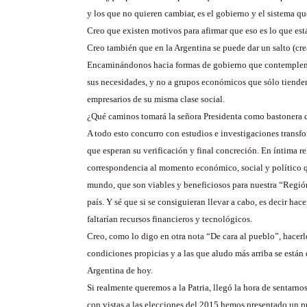
y los que no quieren cambiar, es el gobierno y el sistema q
Creo que existen motivos para afirmar que eso es lo que est
Creo también que en la Argentina se puede dar un salto (cre
Encaminándonos hacia formas de gobierno que contemplen a
sus necesidades, y no a grupos económicos que sólo tienden
empresarios de su misma clase social.
¿Qué caminos tomará la señora Presidenta como bastonera 
A todo esto concurro con estudios e investigaciones transf
que esperan su verificación y final concreción. En íntima r
correspondencia al momento económico, social y político qu
mundo, que son viables y beneficiosos para nuestra “Regió
país. Y sé que si se consiguieran llevar a cabo, es decir hace
faltarían recursos financieros y tecnológicos.
Creo, como lo digo en otra nota “De cara al pueblo”, hacerl
condiciones propicias y a las que aludo más arriba se están
Argentina de hoy.
Si realmente queremos a la Patria, llegó la hora de sentarno
con vistas a las elecciones del 2015 hemos presentado un p