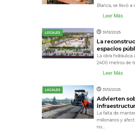
Blanca, se llevó a
Leer Más
31/12/2025
LOCALES
La reconstru
espacios públ
La obra hidráulic
2400 metros de tr
Leer Más
31/12/2025
LOCALES
Advierten sob
infraestructu
La falta de mante
millonarios y afecta
no...