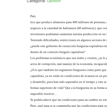
Categoría:
Opinión
País
rico que produce alimentos para 400 millones de personas,
respecto a la cantidad de habitantes (40 millones) y que co
inversiones podríamos aumentar nuestra producción en un 2
Teniendo dificultades, restricciones en algunos sectores de
¿puede este gobierno de extracción burguesa-capitalista en
dentro de un contexto burgués capitalista?
Los problemas económicos que son reales y existen, ¿se lo 
actos de corrupción, mal manejo de la economía, incapaci
¿O es que también los regímenes burgueses como parte que 
capitalista, ya no están en condiciones de avanzar en un p
y desarrollo, pues han sido superados en el tiempo y este s
formas superiores de vida? Que a la burguesía en su forma ac
imposible resolver…
Se podría aducir que las condiciones para un cambio no est
Pero ¿qué pasa si se comprueba que las condiciones para ca