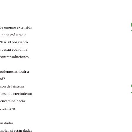
 de enorme extensión
n poco esfuerzo e
0 a 30 por ciento.
 nuestra economía,
contrar soluciones
podemos atribuir a
dad?
son del sistema
roceso de crecimiento
e encamina hacia
tual le es
án dadas.
mbiar, sí están dadas