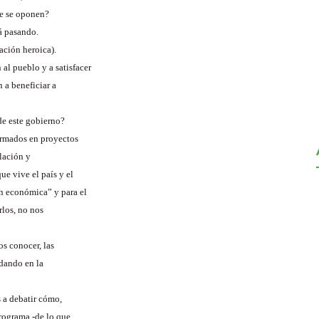
ue se oponen?
á pasando.
ación heroica).
l pueblo y a satisfacer
 a beneficiar a
de este gobierno?
ormados en proyectos
elación y
e vive el país y el
n económica” y para el
rlos, no nos
os conocer, las
 dando en la
s a debatir cómo,
rograma -de lo que