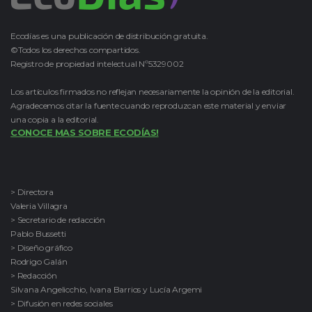
Ecodías es una publicación de distribución gratuita.
©Todos los derechos compartidos.
Registro de propiedad intelectual Nº5329002
Los artículos firmados no reflejan necesariamente la opinión de la editorial.
Agradecemos citar la fuente cuando reproduzcan este material y enviar
una copia a la editorial.
CONOCE MAS SOBRE ECODÍAS!
> Directora
Valeria Villagra
> Secretario de redacción
Pablo Bussetti
> Diseño gráfico
Rodrigo Galán
> Redacción
Silvana Angelicchio, Ivana Barrios y Lucía Argemi
> Difusión en redes sociales