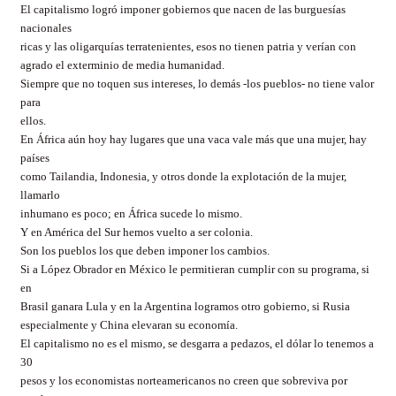
El capitalismo logró imponer gobiernos que nacen de las burguesías
nacionales
ricas y las oligarquías terratenientes, esos no tienen patria y verían con
agrado el exterminio de media humanidad.
Siempre que no toquen sus intereses, lo demás -los pueblos- no tiene valor
para
ellos.
En África aún hoy hay lugares que una vaca vale más que una mujer, hay
países
como Tailandia, Indonesia, y otros donde la explotación de la mujer,
llamarlo
inhumano es poco; en África sucede lo mismo.
Y en América del Sur hemos vuelto a ser colonia.
Son los pueblos los que deben imponer los cambios.
Si a López Obrador en México le permitieran cumplir con su programa, si
en
Brasil ganara Lula y en la Argentina logramos otro gobierno, si Rusia
especialmente y China elevaran su economía.
El capitalismo no es el mismo, se desgarra a pedazos, el dólar lo tenemos a
30
pesos y los economistas norteamericanos no creen que sobreviva por