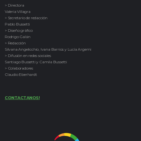
> Directora
Valeria Villagra
> Secretario de redacción
Pablo Bussetti
> Diseño gráfico
Rodrigo Galán
> Redacción
Silvana Angelicchio, Ivana Barrios y Lucía Argemi
> Difusión en redes sociales
Santiago Bussetti y Camila Bussetti
> Colaboradores
Claudio Eberhardt
CONTACTANOS!