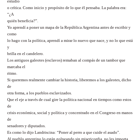
estudio
o crítica. Como inicio y propósito de lo que él pensaba. La palabra era:
“¿A
quién beneficia?”.
Yo aprendí a poner un mapa de la República Argentina antes de escribir y
como
lo hago con la política, aprendí a mirar lo nuevo que nace, y no lo que está
y
brilla en el candelero.
Los antiguos galeotes (esclavos) remaban al compás de un tambor que
marcaba el
ritmo.
Si queremos realmente cambiar la historia, liberemos a los galeotes, dicho
de
otra forma, a los pueblos esclavizados.
Que el eje a través de cual gire la política nacional en tiempos como estos
de
crisis económica, social y política y concentrado en el Congreso en manos
de
senadores y diputados.
Es como lo dijo Landriscina: “Poner al perro a que cuide el asado”.
Al pueblo argentino lo están golpeando sin misericordia, no les importa