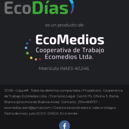
es un producto de:
Matrícula INAES 40.246.
2026
–
Copyleft.
Todos los derechos compartidos / Propietario: Cooperativa
de Trabajo EcoMedios Ltda. / Domicilio Legal: Gorriti 75. Oficina 3. Bahía
Blanca (provincia de Buenos Aires). Contacto. 2914486737 –
ecomedios.adm@gmail.com / Directora/coordinadora: Valeria Villagra.
Fecha de inicio: julio 2000. DNDA: En trámite