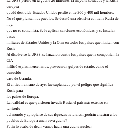
La URSS perdió en la guerra 26 millones, la mayoría soldados y la Rusia
europea
quedó destruida. Estados Unidos perdió entre 300 y 400 mil hombres.
No sé qué piensan los pueblos. Se desató una ofensiva contra la Rusia de
hoy,
que no es comunista. Se le aplican sanciones económicas, y se instalan
bases
militares de Estados Unidos y la Otan en todos los países que limitan con
Rusia.
Al disolverse la URSS, se lanzaron contra los países que la componían, la
CIA
infiltró espías, mercenarios, provocaron golpes de estado, como el
conocido
caso de Ucrania.
El anticomunismo de ayer fue suplantado por el peligro que significa
Rusia para
los países de Europa.
La realidad es que quisieron invadir Rusia, el país más extenso en
territorio
del mundo y apropiarse de sus riquezas naturales, ¿podrán arrastrar a los
pueblos de Europa a una nueva guerra?
Putin lo acaba de decir, vamos hacia una guerra nuclear.