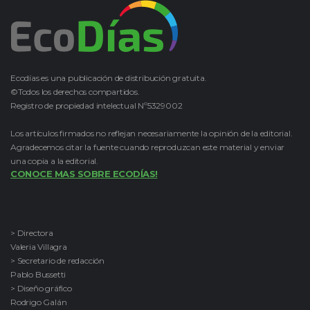
Ecodías es una publicación de distribución gratuita.
©Todos los derechos compartidos.
Registro de propiedad intelectual Nº5329002
Los artículos firmados no reflejan necesariamente la opinión de la editorial.
Agradecemos citar la fuente cuando reproduzcan este material y enviar
una copia a la editorial.
CONOCE MAS SOBRE ECODÍAS!
> Directora
Valeria Villagra
> Secretario de redacción
Pablo Bussetti
> Diseño gráfico
Rodrigo Galán