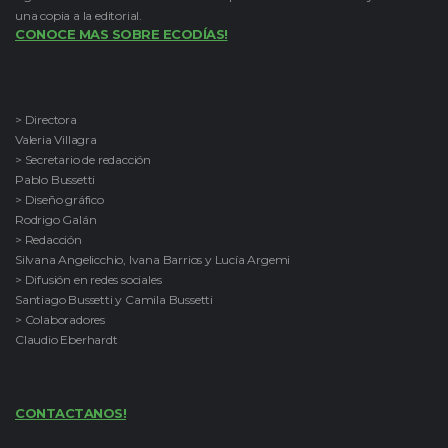
una copia a la editorial.
CONOCE MAS SOBRE ECODÍAS!
> Directora
Valeria Villagra
> Secretario de redacción
Pablo Bussetti
> Diseño gráfico
Rodrigo Galán
> Redacción
Silvana Angelicchio, Ivana Barrios y Lucía Argemi
> Difusión en redes sociales
Santiago Bussetti y Camila Bussetti
> Colaboradores
Claudio Eberhardt
CONTACTANOS!