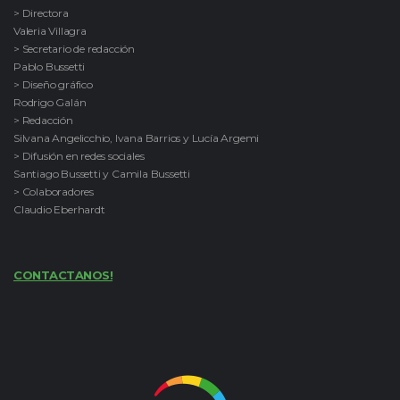
> Directora
Valeria Villagra
> Secretario de redacción
Pablo Bussetti
> Diseño gráfico
Rodrigo Galán
> Redacción
Silvana Angelicchio, Ivana Barrios y Lucía Argemi
> Difusión en redes sociales
Santiago Bussetti y Camila Bussetti
> Colaboradores
Claudio Eberhardt
CONTACTANOS!