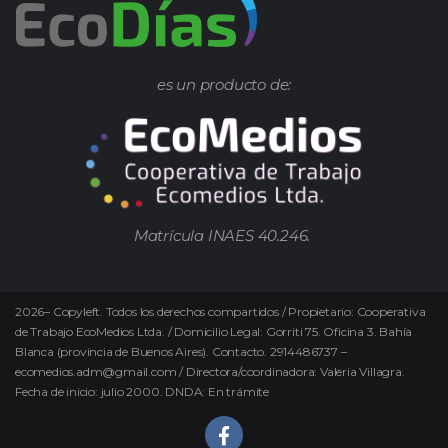
es un producto de:
Matrícula INAES 40.246.
2026
–
Copyleft.
Todos los derechos compartidos / Propietario: Cooperativa
de Trabajo EcoMedios Ltda. / Domicilio Legal: Gorriti 75. Oficina 3. Bahía
Blanca (provincia de Buenos Aires). Contacto. 2914486737 –
ecomedios.adm@gmail.com / Directora/coordinadora: Valeria Villagra.
Fecha de inicio: julio 2000. DNDA: En trámite