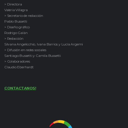
> Directora
Valeria Villagra
> Secretario de redacción
Pablo Bussetti
> Diseño gráfico
Rodrigo Galán
> Redacción
Silvana Angelicchio, Ivana Barrios y Lucía Argemi
> Difusión en redes sociales
Santiago Bussetti y Camila Bussetti
> Colaboradores
Claudio Eberhardt
CONTACTANOS!