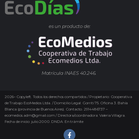
es un producto de:
Matrícula INAES 40.246.
2026
–
Copyleft.
Todos los derechos compartidos / Propietario: Cooperativa
de Trabajo EcoMedios Ltda. / Domicilio Legal: Gorriti 75. Oficina 3. Bahía
Blanca (provincia de Buenos Aires). Contacto. 2914486737 –
ecomedios.adm@gmail.com / Directora/coordinadora: Valeria Villagra.
Fecha de inicio: julio 2000. DNDA: En trámite