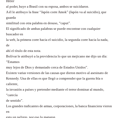
Hitler
al poder, huye a Brasil con su esposa, ambos se suicidaron.
A él le atribuyo la frase “Japón corre Amok” (Japón va al suicidio), que
guarda
similitud con otra palabra en desuso, “caput”.
El significado de ambas palabras se puede encontrar con cualquier
buscador en
la web, la primera corre hacia el suicidio, la segunda corre hacia la nada,
de
ahí el título de esta nota.
Bolívar le atribuyó a la providencia lo que un mejicano me dijo un día:
“Estamos
muy lejos de Dios y demasiado cerca de Estados Unidos”.
Existen varias versiones de las causas que dieron motivo al asesinato de
Kennedy. Una de ellas es que llegó a comprender que la guerra fría o
caliente,
la invasión a países y pretender mediante el terror dominar al mundo,
“carecía
de sentido”.
Los grandes traficantes de armas, corporaciones, la banca financiera vieron
en
esto un peligro, por eso lo mataron.