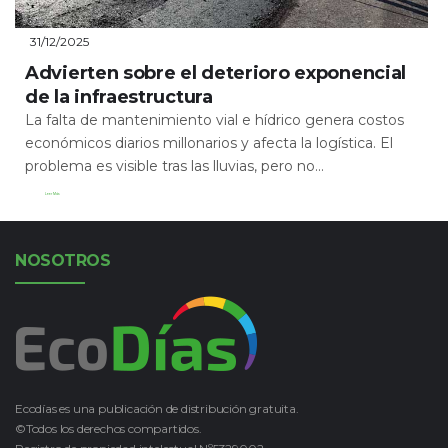
31/12/2025
Advierten sobre el deterioro exponencial
de la infraestructura
La falta de mantenimiento vial e hídrico genera costos
económicos diarios millonarios y afecta la logística. El
problema es visible tras las lluvias, pero no...
Leer Más
NOSOTROS
Ecodías es una publicación de distribución gratuita.
©Todos los derechos compartidos.