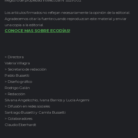
Registro de propiedad intelectual Nº5329002
Los artículos firmados no reflejan necesariamente la opinión de la editorial.
Agradecemos citar la fuente cuando reproduzcan este material y enviar
una copia a la editorial.
CONOCE MAS SOBRE ECODÍAS!
> Directora
Valeria Villagra
> Secretario de redacción
Pablo Bussetti
> Diseño gráfico
Rodrigo Galán
> Redacción
Silvana Angelicchio, Ivana Barrios y Lucía Argemi
> Difusión en redes sociales
Santiago Bussetti y Camila Bussetti
> Colaboradores
Claudio Eberhardt