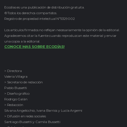
Ecodías es una publicación de distribución gratuita.
©Todos los derechos compartidos.
Registro de propiedad intelectual Nº5329002
Los artículos firmados no reflejan necesariamente la opinión de la editorial.
Agradecemos citar la fuente cuando reproduzcan este material y enviar
una copia a la editorial.
CONOCE MAS SOBRE ECODÍAS!
> Directora
Valeria Villagra
> Secretario de redacción
Pablo Bussetti
> Diseño gráfico
Rodrigo Galán
> Redacción
Silvana Angelicchio, Ivana Barrios y Lucía Argemi
> Difusión en redes sociales
Santiago Bussetti y Camila Bussetti