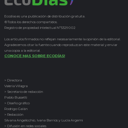
Ecodías es una publicación de distribución gratuita.
©Todos los derechos compartidos.
Registro de propiedad intelectual Nº5329002
Los artículos firmados no reflejan necesariamente la opinión de la editorial.
Agradecemos citar la fuente cuando reproduzcan este material y enviar
una copia a la editorial.
CONOCE MAS SOBRE ECODÍAS!
> Directora
Valeria Villagra
> Secretario de redacción
Pablo Bussetti
> Diseño gráfico
Rodrigo Galán
> Redacción
Silvana Angelicchio, Ivana Barrios y Lucía Argemi
> Difusión en redes sociales