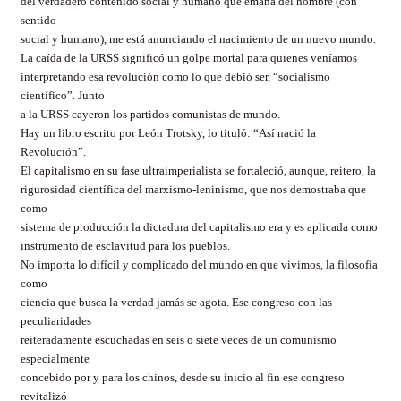
del verdadero contenido social y humano que emana del hombre (con
sentido
social y humano), me está anunciando el nacimiento de un nuevo mundo.
La caída de la URSS significó un golpe mortal para quienes veníamos
interpretando esa revolución como lo que debió ser, “socialismo
científico”. Junto
a la URSS cayeron los partidos comunistas de mundo.
Hay un libro escrito por León Trotsky, lo tituló: “Así nació la
Revolución”.
El capitalismo en su fase ultraimperialista se fortaleció, aunque, reitero, la
rigurosidad científica del marxismo-leninismo, que nos demostraba que
como
sistema de producción la dictadura del capitalismo era y es aplicada como
instrumento de esclavitud para los pueblos.
No importa lo difícil y complicado del mundo en que vivimos, la filosofía
como
ciencia que busca la verdad jamás se agota. Ese congreso con las
peculiaridades
reiteradamente escuchadas en seis o siete veces de un comunismo
especialmente
concebido por y para los chinos, desde su inicio al fin ese congreso
revitalizó