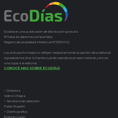
Ecodías es una publicación de distribución gratuita.
©Todos los derechos compartidos.
Registro de propiedad intelectual Nº5329002
Los artículos firmados no reflejan necesariamente la opinión de la editorial.
Agradecemos citar la fuente cuando reproduzcan este material y enviar
una copia a la editorial.
CONOCE MAS SOBRE ECODÍAS!
> Directora
Valeria Villagra
> Secretario de redacción
Pablo Bussetti
> Diseño gráfico
Rodrigo Galán