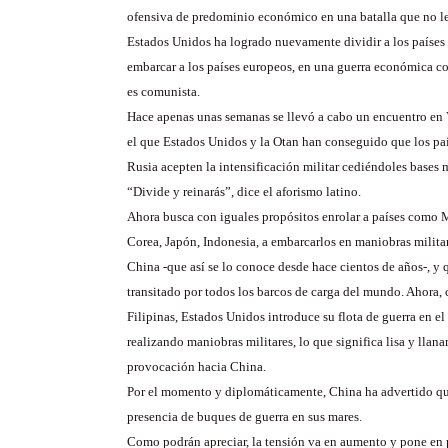
ofensiva de predominio económico en una batalla que no le 
Estados Unidos ha logrado nuevamente dividir a los países
embarcar a los países europeos, en una guerra económica co
es comunista.
Hace apenas unas semanas se llevó a cabo un encuentro en 
el que Estados Unidos y la Otan han conseguido que los pa
Rusia acepten la intensificación militar cediéndoles bases m
“Divide y reinarás”, dice el aforismo latino.
Ahora busca con iguales propósitos enrolar a países como M
Corea, Japón, Indonesia, a embarcarlos en maniobras militar
China -que así se lo conoce desde hace cientos de años-, y 
transitado por todos los barcos de carga del mundo. Ahora
Filipinas, Estados Unidos introduce su flota de guerra en e
realizando maniobras militares, lo que significa lisa y llan
provocación hacia China.
Por el momento y diplomáticamente, China ha advertido que
presencia de buques de guerra en sus mares.
Como podrán apreciar, la tensión va en aumento y pone en p