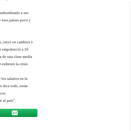
 subordinado a sus
e esos países poco y
a, creyó en cambios y
no empobreció a 16
a de una clase media
 enfrentó la crisis
los salarios en la
o dice todo, están
icos.
n al país”.