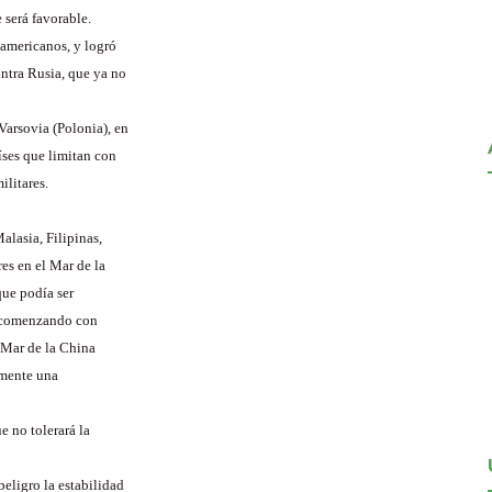
será favorable.
 americanos, y logró
ntra Rusia, que ya no
Varsovia (Polonia), en
íses que limitan con
ilitares.
alasia, Filipinas,
es en el Mar de la
que podía ser
, comenzando con
l Mar de la China
amente una
 no tolerará la
eligro la estabilidad