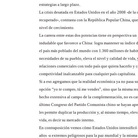
estrategias a largo plazo.
La crisis desatada en Estados Unidos en el año 2008 -de la 
recuperado-, contrasta con la República Popular China, qu
nivel de crecimiento.
La carrera entre estas dos potencias tiene en perspectiva un
indudable que favorece a China: logra mantener su índice d
el país más poblado del mundo con 1.360 millones de habita
necesidades de su pueblo, eleva el nivel y calidad de vida, 
relaciones comerciales con todo país que quiera hacerlo y 
competividad inalcanzable para cualquier país capitalista.
Si a eso agregamos que la realidad económica ya no pasa s
opción “yo te compro, tú me vendes”, sino que la misma re
hecho extensiva al campo de la complementación, no es cas
último Congreso del Partido Comunista chino se hayan ap
les permite duplicar la producción y, al mismo tiempo, eleva
vida, es decir su mercado interno.
En contraposición vemos cómo Estados Unidos intensificó 
años -a extremos peligrosos para la paz mundial y la misma