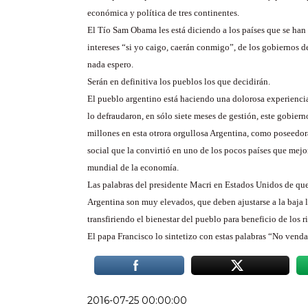
económica y política de tres continentes.
El Tío Sam Obama les está diciendo a los países que se han
intereses “si yo caigo, caerán conmigo”, de los gobiernos d
nada espero.
Serán en definitiva los pueblos los que decidirán.
El pueblo argentino está haciendo una dolorosa experienci
lo defraudaron, en sólo siete meses de gestión, este gobier
millones en esta otrora orgullosa Argentina, como poseedor
social que la convirtió en uno de los pocos países que mejor
mundial de la economía.
Las palabras del presidente Macri en Estados Unidos de que 
Argentina son muy elevados, que deben ajustarse a la baja l
transfiriendo el bienestar del pueblo para beneficio de los r
El papa Francisco lo sintetizo con estas palabras “No venda
2016-07-25 00:00:00