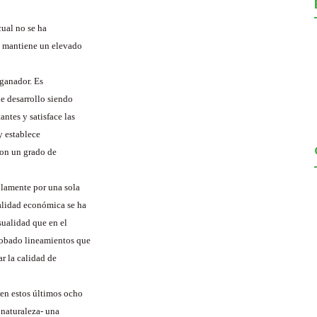
cual no se ha
e mantiene un elevado
 ganador. Es
e desarrollo siendo
ntes y satisface las
y establece
con un grado de
olamente por una sola
alidad económica se ha
ualidad que en el
robado lineamientos que
r la calidad de
en estos últimos ocho
 naturaleza- una