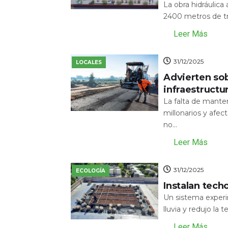
La obra hidráulic
2400 metros de tr
Leer Más
31/12/2025
LOCALES
Advierten sob
infraestructu
La falta de mante
millonarios y afecta
no...
Leer Más
31/12/2025
ECOLOGÍA
Instalan tech
Un sistema experi
lluvia y redujo la 
Leer Más