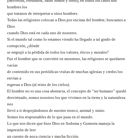
(Helvetius, Proudhon, Saint Simon y otros), en todos los casos son
hombres los
que trataron de interpretar a otros hombres.
Todas las religiones colocan a Dios por encima del hombre, buscamos a
Dios
cuando Dios está en cada uno de nosotros.
Si el mundo tal como lo estamos viendo ha llegado a tal grado de
corrupción, ¿dónde
se empujó a la pérdida de todos los valores, éticos y morales?
Fue el hombre que se convirtió en monstruo, las religiones se quedaron
vacías
de contenido en sus periódicas visitas de muchas iglesias y credos los
envían a
regresar a Dios (al reino de los cielos).
El hombre no es una cosa abstracta, el concepto de “ser humano” quedó
desvirtuado, somos nosotros los que vivimos en la tierra y la naturaleza
nos
llevó a ir despojándonos de nuestro tronco, animal y simio.
Somos los responsables de lo que pasa en el mundo.
Lo que nos dicen que hizo Dios en Sodoma y Gomorra maneja la
impresión de leer
un cuento de poca ciencia y mucha ficción.