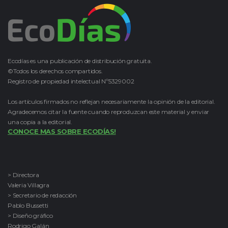
Ecodías es una publicación de distribución gratuita.
©Todos los derechos compartidos.
Registro de propiedad intelectual Nº5329002
Los artículos firmados no reflejan necesariamente la opinión de la editorial.
Agradecemos citar la fuente cuando reproduzcan este material y enviar
una copia a la editorial.
CONOCE MAS SOBRE ECODÍAS!
> Directora
Valeria Villagra
> Secretario de redacción
Pablo Bussetti
> Diseño gráfico
Rodrigo Galán