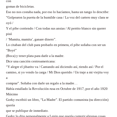
con
gomas de bicicletas.
Eso no nos costaba nada, por eso lo hacíamos, hasta un tango lo describe:
“Golpearon la puerta de la humilde casa / La voz del cartero muy clara se
oyó /
Y el pibe corriendo / Con todas sus ansias / Al perrito blanco sin querer
pisó
/ ‘Mamita, mamita’, ganare dinero”.
Lo citaban del club para probarlo en primera, el pibe soñaba con ser un
“Boyé”
(Boca) y tener plata para darle a la madre.
Dice una canción centroamericana:
“Y alegre el jibarito va / Cantando así diciendo así, riendo así / Por el
camino, si yo vendo la carga / Mi Dios querido / Un traje a mi viejita voy
a
comprar”. Soñaba con darle un regalo a la madre…
Había estallado la Revolución rusa en Octubre de 1917, por el año 1920
Máximo
Gorky escribió un libro, “La Madre”. El partido comunista (su dirección)
quería
que se publique de inmediato.
Gorky lo dijo personalmente a Lenin que quería corregir algunas cosas,