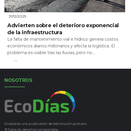
31/12/2025
Advierten sobre el deterioro exponencial
de la infraestructura
La falta de mantenimiento vial e hídrico genera costos
económicos diarios millonarios y afecta la logística. El
problema es visible tras las lluvias, pero no...
Leer Más
NOSOTROS
Ecodías es una publicación de distribución gratuita.
©Todos los derechos compartidos.