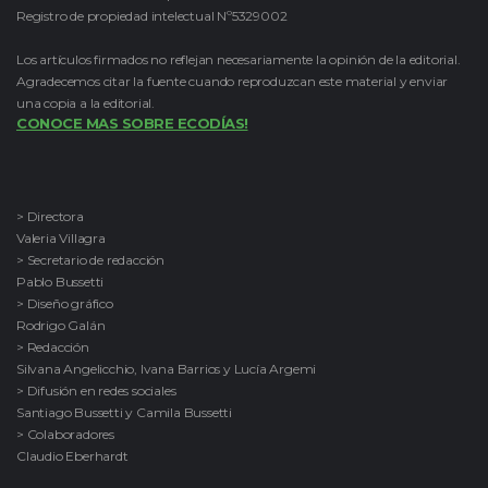
Registro de propiedad intelectual Nº5329002
Los artículos firmados no reflejan necesariamente la opinión de la editorial.
Agradecemos citar la fuente cuando reproduzcan este material y enviar
una copia a la editorial.
CONOCE MAS SOBRE ECODÍAS!
> Directora
Valeria Villagra
> Secretario de redacción
Pablo Bussetti
> Diseño gráfico
Rodrigo Galán
> Redacción
Silvana Angelicchio, Ivana Barrios y Lucía Argemi
> Difusión en redes sociales
Santiago Bussetti y Camila Bussetti
> Colaboradores
Claudio Eberhardt