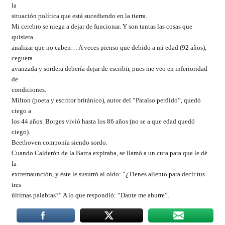
la
situación política que está sucediendo en la tierra.
Mi cerebro se niega a dejar de funcionar. Y son tantas las cosas que
quisiera
analizar que no caben… A veces pienso que debido a mi edad (92 años),
ceguera
avanzada y sordera debería dejar de escribir, pues me veo en inferioridad
de
condiciones.
Milton (poeta y escritor británico), autor del “Paraíso perdido”, quedó
ciego a
los 44 años. Borges vivió hasta los 86 años (no se a que edad quedó
ciego).
Beethoven componía siendo sordo.
Cuando Calderón de la Barca expiraba, se llamó a un cura para que le dé
la
extremaunción, y éste le susurró al oído: “¿Tienes aliento para decir tus
tres
últimas palabras?” A lo que respondió: “Dante me aburre”.