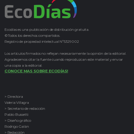
Ecodías es una publicación de distribución gratuita.
©Todos los derechos compartidos.
Registro de propiedad intelectual Nº5329002
Los artículos firmados no reflejan necesariamente la opinión de la editorial.
Agradecemos citar la fuente cuando reproduzcan este material y enviar
una copia a la editorial.
CONOCE MAS SOBRE ECODÍAS!
> Directora
Valeria Villagra
> Secretario de redacción
Pablo Bussetti
> Diseño gráfico
Rodrigo Galán
> Redacción