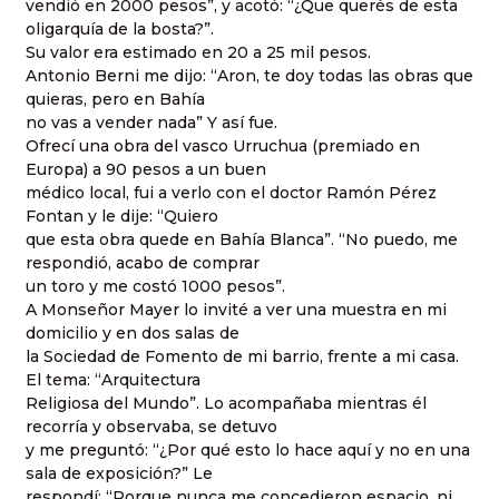
vendió en 2000 pesos”, y acotó: “¿Que querés de esta
oligarquía de la bosta?”.
Su valor era estimado en 20 a 25 mil pesos.
Antonio Berni me dijo: “Aron, te doy todas las obras que
quieras, pero en Bahía
no vas a vender nada” Y así fue.
Ofrecí una obra del vasco Urruchua (premiado en
Europa) a 90 pesos a un buen
médico local, fui a verlo con el doctor Ramón Pérez
Fontan y le dije: “Quiero
que esta obra quede en Bahía Blanca”. “No puedo, me
respondió, acabo de comprar
un toro y me costó 1000 pesos”.
A Monseñor Mayer lo invité a ver una muestra en mi
domicilio y en dos salas de
la Sociedad de Fomento de mi barrio, frente a mi casa.
El tema: “Arquitectura
Religiosa del Mundo”. Lo acompañaba mientras él
recorría y observaba, se detuvo
y me preguntó: “¿Por qué esto lo hace aquí y no en una
sala de exposición?” Le
respondí: “Porque nunca me concedieron espacio, ni