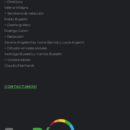
> Directora
Valeria Villagra
> Secretario de redacción
Pablo Bussetti
> Diseño gráfico
Rodrigo Galán
> Redacción
Silvana Angelicchio, Ivana Barrios y Lucía Argemi
> Difusión en redes sociales
Santiago Bussetti y Camila Bussetti
> Colaboradores
Claudio Eberhardt
CONTACTANOS!