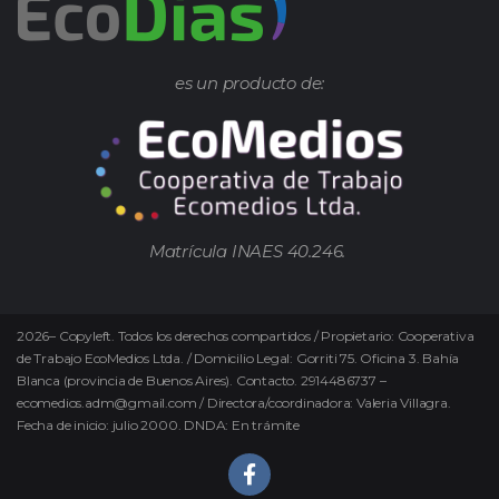
es un producto de:
Matrícula INAES 40.246.
2026
–
Copyleft.
Todos los derechos compartidos / Propietario: Cooperativa
de Trabajo EcoMedios Ltda. / Domicilio Legal: Gorriti 75. Oficina 3. Bahía
Blanca (provincia de Buenos Aires). Contacto. 2914486737 –
ecomedios.adm@gmail.com / Directora/coordinadora: Valeria Villagra.
Fecha de inicio: julio 2000. DNDA: En trámite