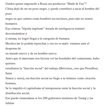
Unidos quiere imponerle a Rusia sus productos “Made In Usa”?
China dejó de ser un pozo negro, y puede contribuir a sacar al hombre del
pozo
negro en que caímos como hombres inconclusos, pues aún no somos
humanos.
Esa criatura “bípeda implume” dotada de inteligencia terminó
desvirtuándose a
sí misma, no logró llegar a la categoría de humana.
Muchos me lo podrán reprochar, y eso no es malo: estamos ante el
despertar de
un mundo nuevo y de un hombre nuevo.
Antes que el marxismo nos hiciera ver las bondades del comunismo, hubo
quienes
estudiaron la “función social” del trabajo (Helvetius, creo que Proudhon,
Saint
Simon y otros), esa función social no llegó a su término como creación
humana,
Se lo impidió el capitalismo al interponerse entre la función social y la
distribución social.
Eso puede enmendarse si los 200 gobiernos titiriteros de Trump y las
ínfulas