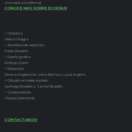
una copia a la editorial.
CONOCE MAS SOBRE ECODÍAS!
> Directora
Valeria Villagra
> Secretario de redacción
Pablo Bussetti
> Diseño gráfico
Rodrigo Galán
> Redacción
Silvana Angelicchio, Ivana Barrios y Lucía Argemi
> Difusión en redes sociales
Santiago Bussetti y Camila Bussetti
> Colaboradores
Claudio Eberhardt
CONTACTANOS!