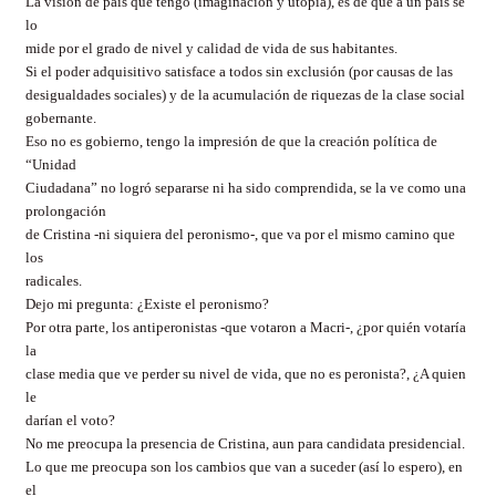
La visión de país que tengo (imaginación y utopia), es de que a un país se
lo
mide por el grado de nivel y calidad de vida de sus habitantes.
Si el poder adquisitivo satisface a todos sin exclusión (por causas de las
desigualdades sociales) y de la acumulación de riquezas de la clase social
gobernante.
Eso no es gobierno, tengo la impresión de que la creación política de
“Unidad
Ciudadana” no logró separarse ni ha sido comprendida, se la ve como una
prolongación
de Cristina -ni siquiera del peronismo-, que va por el mismo camino que
los
radicales.
Dejo mi pregunta: ¿Existe el peronismo?
Por otra parte, los antiperonistas -que votaron a Macri-, ¿por quién votaría
la
clase media que ve perder su nivel de vida, que no es peronista?, ¿A quien
le
darían el voto?
No me preocupa la presencia de Cristina, aun para candidata presidencial.
Lo que me preocupa son los cambios que van a suceder (así lo espero), en
el