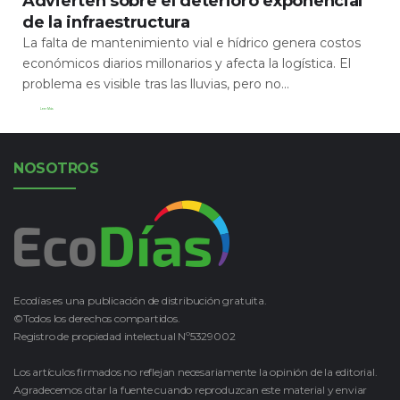
Advierten sobre el deterioro exponencial
de la infraestructura
La falta de mantenimiento vial e hídrico genera costos
económicos diarios millonarios y afecta la logística. El
problema es visible tras las lluvias, pero no...
Leer Más
NOSOTROS
Ecodías es una publicación de distribución gratuita.
©Todos los derechos compartidos.
Registro de propiedad intelectual Nº5329002
Los artículos firmados no reflejan necesariamente la opinión de la editorial.
Agradecemos citar la fuente cuando reproduzcan este material y enviar