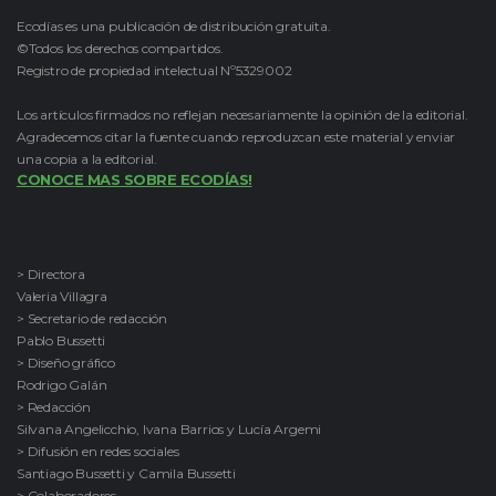
Ecodías es una publicación de distribución gratuita.
©Todos los derechos compartidos.
Registro de propiedad intelectual Nº5329002
Los artículos firmados no reflejan necesariamente la opinión de la editorial.
Agradecemos citar la fuente cuando reproduzcan este material y enviar
una copia a la editorial.
CONOCE MAS SOBRE ECODÍAS!
> Directora
Valeria Villagra
> Secretario de redacción
Pablo Bussetti
> Diseño gráfico
Rodrigo Galán
> Redacción
Silvana Angelicchio, Ivana Barrios y Lucía Argemi
> Difusión en redes sociales
Santiago Bussetti y Camila Bussetti
> Colaboradores