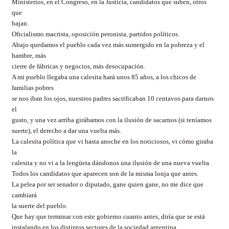
Ministerios, en el Congreso, en la Justicia, candidatos que suben, otros
que
bajan.
Oficialismo macrista, oposición peronista, partidos políticos.
Abajo quedamos el pueblo cada vez más sumergido en la pobreza y el
hambre, más
cierre de fábricas y negocios, más desocupación.
A mi pueblo llegaba una calesita hará unos 85 años, a los chicos de
familias pobres
se nos iban los ojos, nuestros padres sacrificaban 10 centavos para darnos
el
gusto, y una vez arriba girábamos con la ilusión de sacarnos (si teníamos
suerte), el derecho a dar una vuelta más.
La calesita política que vi hasta anoche en los noticiosos, vi cómo giraba
la
calesita y no vi a la lengüeta dándonos una ilusión de una nueva vuelta.
Todos los candidatos que aparecen son de la misma lonja que antes.
La pelea por ser senador o diputado, gane quien gane, no me dice que
cambiará
la suerte del pueblo.
Que hay que terminar con este gobierno cuanto antes, diría que se está
instalando en los distintos sectores de la sociedad argentina.