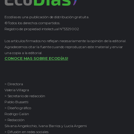
Ecodías es una publicación de distribución gratuita.
©Todos los derechos compartidos.
Registro de propiedad intelectual Nº5329002
Los artículos firmados no reflejan necesariamente la opinión de la editorial.
Agradecemos citar la fuente cuando reproduzcan este material y enviar
una copia a la editorial.
CONOCE MAS SOBRE ECODÍAS!
> Directora
Valeria Villagra
> Secretario de redacción
Pablo Bussetti
> Diseño gráfico
Rodrigo Galán
> Redacción
Silvana Angelicchio, Ivana Barrios y Lucía Argemi
> Difusión en redes sociales