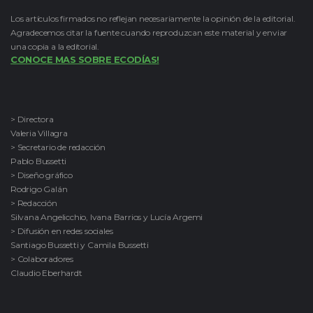
Los artículos firmados no reflejan necesariamente la opinión de la editorial.
Agradecemos citar la fuente cuando reproduzcan este material y enviar
una copia a la editorial.
CONOCE MAS SOBRE ECODÍAS!
> Directora
Valeria Villagra
> Secretario de redacción
Pablo Bussetti
> Diseño gráfico
Rodrigo Galán
> Redacción
Silvana Angelicchio, Ivana Barrios y Lucía Argemi
> Difusión en redes sociales
Santiago Bussetti y Camila Bussetti
> Colaboradores
Claudio Eberhardt