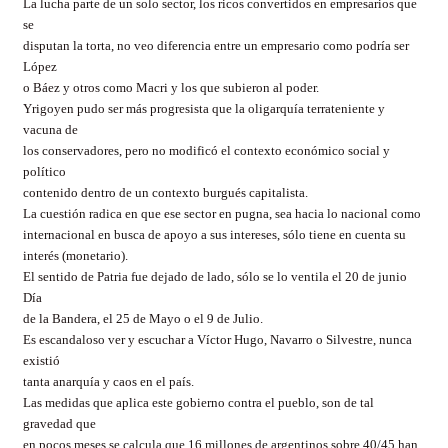
La lucha parte de un solo sector, los ricos convertidos en empresarios que
se
disputan la torta, no veo diferencia entre un empresario como podría ser
López
o Báez y otros como Macri y los que subieron al poder.
Yrigoyen pudo ser más progresista que la oligarquía terrateniente y
vacuna de
los conservadores, pero no modificó el contexto económico social y
político
contenido dentro de un contexto burgués capitalista.
La cuestión radica en que ese sector en pugna, sea hacia lo nacional como
internacional en busca de apoyo a sus intereses, sólo tiene en cuenta su
interés (monetario).
El sentido de Patria fue dejado de lado, sólo se lo ventila el 20 de junio
Día
de la Bandera, el 25 de Mayo o el 9 de Julio.
Es escandaloso ver y escuchar a Víctor Hugo, Navarro o Silvestre, nunca
existió
tanta anarquía y caos en el país.
Las medidas que aplica este gobierno contra el pueblo, son de tal
gravedad que
en pocos meses se calcula que 16 millones de argentinos sobre 40/45 han