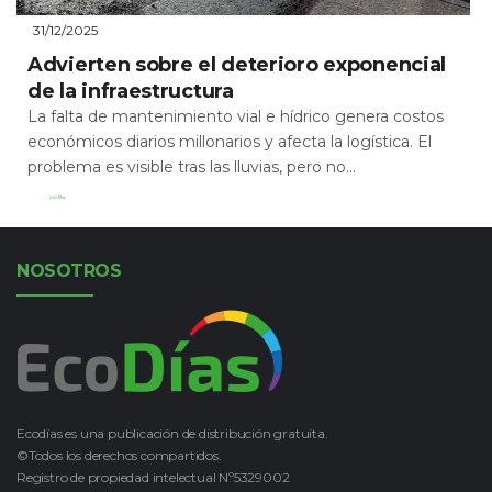
31/12/2025
Advierten sobre el deterioro exponencial
de la infraestructura
La falta de mantenimiento vial e hídrico genera costos
económicos diarios millonarios y afecta la logística. El
problema es visible tras las lluvias, pero no...
Leer Más
NOSOTROS
Ecodías es una publicación de distribución gratuita.
©Todos los derechos compartidos.
Registro de propiedad intelectual Nº5329002