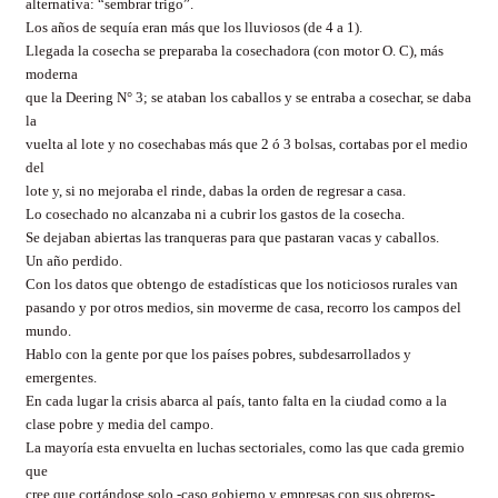
alternativa: “sembrar trigo”.
Los años de sequía eran más que los lluviosos (de 4 a 1).
Llegada la cosecha se preparaba la cosechadora (con motor O. C), más
moderna
que la Deering N° 3; se ataban los caballos y se entraba a cosechar, se daba
la
vuelta al lote y no cosechabas más que 2 ó 3 bolsas, cortabas por el medio
del
lote y, si no mejoraba el rinde, dabas la orden de regresar a casa.
Lo cosechado no alcanzaba ni a cubrir los gastos de la cosecha.
Se dejaban abiertas las tranqueras para que pastaran vacas y caballos.
Un año perdido.
Con los datos que obtengo de estadísticas que los noticiosos rurales van
pasando y por otros medios, sin moverme de casa, recorro los campos del
mundo.
Hablo con la gente por que los países pobres, subdesarrollados y
emergentes.
En cada lugar la crisis abarca al país, tanto falta en la ciudad como a la
clase pobre y media del campo.
La mayoría esta envuelta en luchas sectoriales, como las que cada gremio
que
cree que cortándose solo -caso gobierno y empresas con sus obreros-.