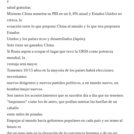
y
salud gratuitas.
Mientras China aumenta su PBI en un 6, 8% anual y Estados Unidos no
crezca, la
ecuación entre lo que propone China al mundo y lo que nos proponen
Estados
Unidos y los países ricos y desarrollados (Japón).
Solo tiene un ganador, China.
Si Rusia aspira a ocupar el lugar que tuvo la URSS como potencia
mundial, la
ventaja será mayor.
Tomemos 10/15 años en la mayoría de los países habrá elecciones,
necesitamos
nuevos dirigentes y nuevos partidos políticos, a un mundo nuevo, un
hombre/mujer nuevos.
Son tantos los acontecimientos que se suceden día a día que no tenemos
“baquianos” como los de antes, que podían rastrear las huellas de un
caballo
entre miles de pisadas.
Empujar al mundo hacia gobiernos populares en cada país y no temer al
futuro es
dar un paso más en la elevación de la conciencia humana y de un ser