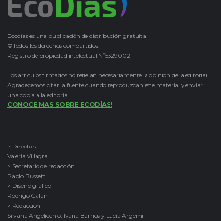
Ecodías es una publicación de distribución gratuita.
©Todos los derechos compartidos.
Registro de propiedad intelectual Nº5329002
Los artículos firmados no reflejan necesariamente la opinión de la editorial.
Agradecemos citar la fuente cuando reproduzcan este material y enviar
una copia a la editorial.
CONOCE MAS SOBRE ECODÍAS!
> Directora
Valeria Villagra
> Secretario de redacción
Pablo Bussetti
> Diseño gráfico
Rodrigo Galán
> Redacción
Silvana Angelicchio, Ivana Barrios y Lucía Argemi