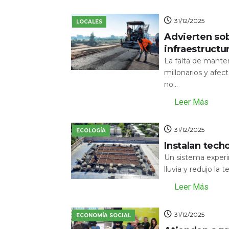
31/12/2025
LOCALES
Advierten sob
infraestructu
La falta de mante
millonarios y afecta
no...
Leer Más
31/12/2025
ECOLOGÍA
Instalan tech
Un sistema experi
lluvia y redujo la 
Leer Más
31/12/2025
ECONOMÍA SOCIAL