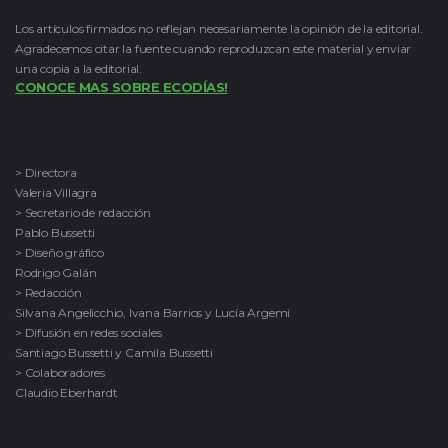
Los artículos firmados no reflejan necesariamente la opinión de la editorial.
Agradecemos citar la fuente cuando reproduzcan este material y enviar
una copia a la editorial.
CONOCE MAS SOBRE ECODÍAS!
> Directora
Valeria Villagra
> Secretario de redacción
Pablo Bussetti
> Diseño gráfico
Rodrigo Galán
> Redacción
Silvana Angelicchio, Ivana Barrios y Lucía Argemi
> Difusión en redes sociales
Santiago Bussetti y Camila Bussetti
> Colaboradores
Claudio Eberhardt