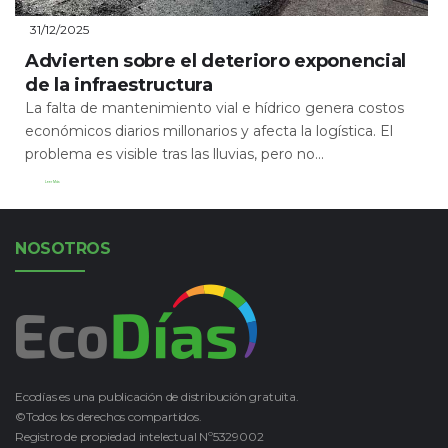
31/12/2025
Advierten sobre el deterioro exponencial
de la infraestructura
La falta de mantenimiento vial e hídrico genera costos
económicos diarios millonarios y afecta la logística. El
problema es visible tras las lluvias, pero no...
Leer Más
NOSOTROS
Ecodías es una publicación de distribución gratuita.
©Todos los derechos compartidos.
Registro de propiedad intelectual Nº5329002