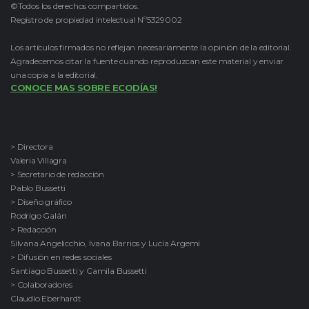
©Todos los derechos compartidos.
Registro de propiedad intelectual Nº5329002
Los artículos firmados no reflejan necesariamente la opinión de la editorial.
Agradecemos citar la fuente cuando reproduzcan este material y enviar
una copia a la editorial.
CONOCE MAS SOBRE ECODÍAS!
> Directora
Valeria Villagra
> Secretario de redacción
Pablo Bussetti
> Diseño gráfico
Rodrigo Galán
> Redacción
Silvana Angelicchio, Ivana Barrios y Lucía Argemi
> Difusión en redes sociales
Santiago Bussetti y Camila Bussetti
> Colaboradores
Claudio Eberhardt