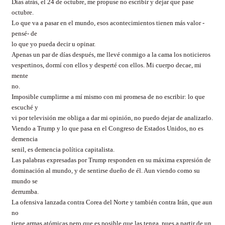
Días atrás, el 24 de octubre, me propuse no escribir y dejar que pase
octubre.
Lo que va a pasar en el mundo, esos acontecimientos tienen más valor -
pensé- de
lo que yo pueda decir u opinar.
Apenas un par de días después, me llevé conmigo a la cama los noticieros
vespertinos, dormí con ellos y desperté con ellos. Mi cuerpo decae, mi
mente
no.
Imposible cumplirme a mí mismo con mi promesa de no escribir: lo que
escuché y
vi por televisión me obliga a dar mi opinión, no puedo dejar de analizarlo.
Viendo a Trump y lo que pasa en el Congreso de Estados Unidos, no es
demencia
senil, es demencia política capitalista.
Las palabras expresadas por Trump responden en su máxima expresión de
dominación al mundo, y de sentirse dueño de él. Aun viendo como su
mundo se
derrumba.
La ofensiva lanzada contra Corea del Norte y también contra Irán, que aun
no
tiene armas atómicas pero que es posible que las tenga, pues a partir de un