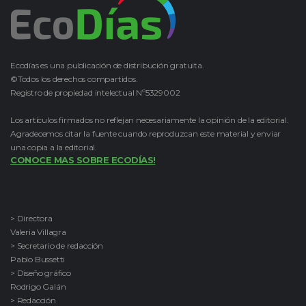
Ecodías es una publicación de distribución gratuita.
©Todos los derechos compartidos.
Registro de propiedad intelectual Nº5329002
Los artículos firmados no reflejan necesariamente la opinión de la editorial.
Agradecemos citar la fuente cuando reproduzcan este material y enviar
una copia a la editorial.
CONOCE MAS SOBRE ECODÍAS!
> Directora
Valeria Villagra
> Secretario de redacción
Pablo Bussetti
> Diseño gráfico
Rodrigo Galán
> Redacción