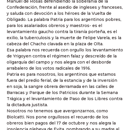
Manuel de Rosas defendiendo la soberanía de la
Confederación, frente al asedio de ingleses y franceses,
y saluda con devoción a los héroes de la Vuelta de
Obligado. La palabra Patria para los argentinos pobres,
para los asalariados obreros y maestros- es el
levantamiento gaucho contra la tiranía porteña, es el
exilio, la tuberculosis y la muerte de Felipe Varela, es la
cabeza del Chacho clavada en la plaza de Olta.
Esa palabra nos recuerda con orgullo los levantamiento
de Yrigoyen contra el
régimen falaz y descreído
de la
oligarquía del campo y nos alegra con el desborde
arrabalero de los votos radicales de 1916.
Patria es para nosotros, los argentinos que estamos
fuera del predio ferial, de la estancia y de la inversión
en soja, la sangre obrera derramada en las calles de
Barracas y Parque de los Patricios durante la Semana
Trágica y el levantamiento de Paso de los Libres contra
la dictadura justista.
Nosotros no tenemos que avergonzarnos, como
Biolcatti. Nos pone orgullosos el recuerdo de los
obreros bien pagos del 17 de octubre y nos alegra la
insolencia plebeya de Evita, nombrando a su madre al