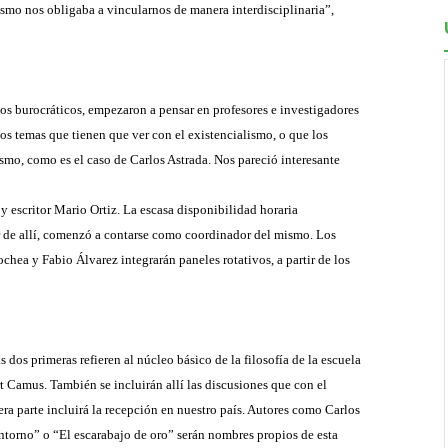
ismo nos obligaba a vincularnos de manera interdisciplinaria”,
os burocráticos, empezaron a pensar en profesores e investigadores
 temas que tienen que ver con el existencialismo, o que los
ismo, como es el caso de Carlos Astrada. Nos pareció interesante
 y escritor Mario Ortiz. La escasa disponibilidad horaria
rtir de allí, comenzó a contarse como coordinador del mismo. Los
hea y Fabio Álvarez integrarán paneles rotativos, a partir de los
s dos primeras refieren al núcleo básico de la filosofía de la escuela
rt Camus. También se incluirán allí las discusiones que con el
a parte incluirá la recepción en nuestro país. Autores como Carlos
ontorno” o “El escarabajo de oro” serán nombres propios de esta