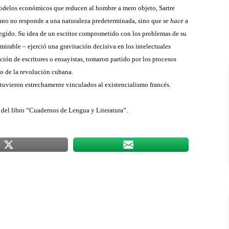
s modelos económicos que reducen al hombre a mero objeto, Sartre
mano no responde a una naturaleza predeterminada, sino que
se hace
a
egido. Su idea de un escritor comprometido con los problemas de su
irable – ejerció una gravitación decisiva en los intelectuales
ción de escritores o ensayistas, tomaron partido por los procesos
o de la revolución cubana.
tuvieron estrechamente vinculados al existencialismo francés.
r del libro “Cuadernos de Lengua y Literatura”.