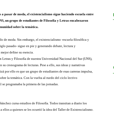
 a pasar de moda, el existencialismo sigue haciendo escuela entre
S, un grupo de estudiantes de Filosofía y Letras encabezaron
omunidad sobre la temática.
ado de moda. Sin embargo, el existencialismo -escuela filosófica y
iglo pasado- sigue en pie y generando debate, lectura y
 mejor define su esencia.
en Letras y Filosofía de nuestra Universidad Nacional del Sur (UNS),
 su cronograma de lecturas. Pese a ello, sus ideas y narrativas
á por ello es que un grupo de estudiantes de esas carreras impulsa,
bre la temática. Con la vuelta al ruedo del ciclo lectivo
ril se programaba la primera de las jornadas.
ánchez cursa estudios de Filosofía. Todos transitan a diario los
ellos a quienes se les ocurrió la idea del Taller de Existencialismo.