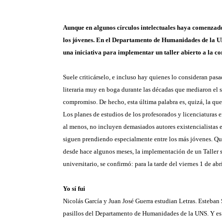
Aunque en algunos círculos intelectuales haya comenzado
los jóvenes. En el Departamento de Humanidades de la UN
una iniciativa para implementar un taller abierto a la c
Suele criticárselo, e incluso hay quienes lo consideran pas
literaria muy en boga durante las décadas que mediaron el s
compromiso. De hecho, esta última palabra es, quizá, la que
Los planes de estudios de los profesorados y licenciaturas 
al menos, no incluyen demasiados autores existencialistas en
siguen prendiendo especialmente entre los más jóvenes. Quiz
desde hace algunos meses, la implementación de un Taller so
universitario, se confirmó: para la tarde del viernes 1 de ab
Yo sí fui
Nicolás García y Juan José Guerra estudian Letras. Esteban S
pasillos del Departamento de Humanidades de la UNS. Y es a 