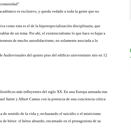
a comunidad”.
o académico es exclusivo, y queda vedado a toda la gente que no
tiva como esta es el de la hiperespecialización disciplinaria, que
ablar de un tema. Por ahí, el existencialismo lo que hace es bajar a
literatura de mucho autodidactismo, no solamente asociada a lo
 de Audiovisuales del quinto piso del edificio universitario sito en 12
filosóficos más influyentes del siglo XX. En una Europa arrasada tras
ul Sartre y Albert Camus con la potencia de una conciencia crítica
a de sentido de la vida y, rechazando el suicidio o el misticismo
po de héroe: el héroe absurdo, encarnado en el protagonista de su