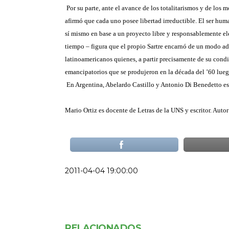
Por su parte, ante el avance de los totalitarismos y de lo
afirmó que cada uno posee libertad irreductible. El ser hu
sí mismo en base a un proyecto libre y responsablemente el
tiempo – figura que el propio Sartre encarnó de un modo adm
latinoamericanos quienes, a partir precisamente de su condi
emancipatorios que se produjeron en la década del ’60 lueg
En Argentina, Abelardo Castillo y Antonio Di Benedetto es
Mario Ortiz es docente de Letras de la UNS y escritor. Auto
2011-04-04 19:00:00
RELACIONADOS