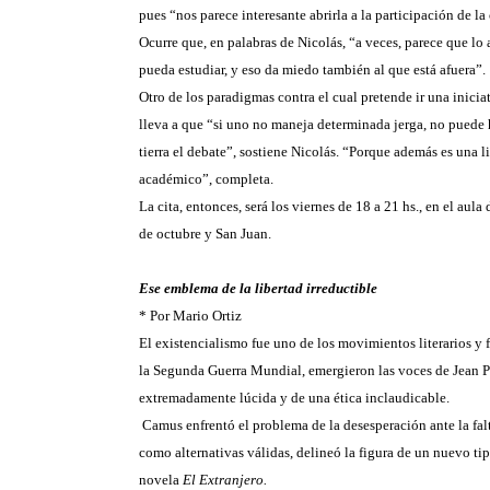
pues “nos parece interesante abrirla a la participación de l
Ocurre que, en palabras de Nicolás, “a veces, parece que l
pueda estudiar, y eso da miedo también al que está afuera”.
Otro de los paradigmas contra el cual pretende ir una inicia
lleva a que “si uno no maneja determinada jerga, no puede h
tierra el debate”, sostiene Nicolás. “Porque además es una 
académico”, completa.
La cita, entonces, será los viernes de 18 a 21 hs., en el aula
de octubre y San Juan.
Ese emblema de la libertad irreductible
* Por
Mario Ortiz
El existencialismo fue uno de los movimientos literarios y 
la Segunda Guerra Mundial, emergieron las voces de Jean Pa
extremadamente lúcida y de una ética inclaudicable.
Camus enfrentó el problema de la desesperación ante la falt
como alternativas válidas, delineó la figura de un nuevo ti
novela
El Extranjero.