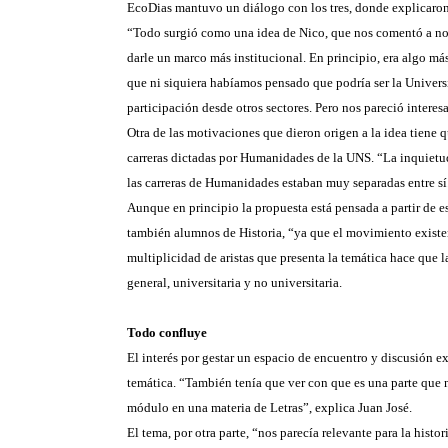
EcoDias mantuvo un diálogo con los tres, donde explicaron 
“Todo surgió como una idea de Nico, que nos comentó a nos
darle un marco más institucional. En principio, era algo má
que ni siquiera habíamos pensado que podría ser la Universi
participación desde otros sectores. Pero nos pareció interes
Otra de las motivaciones que dieron origen a la idea tiene 
carreras dictadas por Humanidades de la UNS. “La inquietud
las carreras de Humanidades estaban muy separadas entre sí. 
Aunque en principio la propuesta está pensada a partir de es
también alumnos de Historia, “ya que el movimiento existenc
multiplicidad de aristas que presenta la temática hace que l
general, universitaria y no universitaria.
Todo confluye
El interés por gestar un espacio de encuentro y discusión e
temática. “También tenía que ver con que es una parte que n
módulo en una materia de Letras”, explica Juan José.
El tema, por otra parte, “nos parecía relevante para la histor