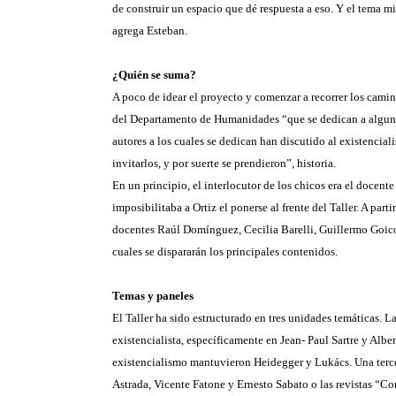
de construir un espacio que dé respuesta a eso. Y el tema m
agrega Esteban.
¿Quién se suma?
A poco de idear el proyecto y comenzar a recorrer los camin
del Departamento de Humanidades “que se dedican a algunos
autores a los cuales se dedican han discutido al existencial
invitarlos, y por suerte se prendieron”, historia.
En un principio, el interlocutor de los chicos era el docente
imposibilitaba a Ortiz el ponerse al frente del Taller. A pa
docentes Raúl Domínguez, Cecilia Barelli, Guillermo Goicoc
cuales se dispararán los principales contenidos.
Temas y paneles
El Taller ha sido estructurado en tres unidades temáticas. La
existencialista, específicamente en Jean- Paul Sartre y Albe
existencialismo mantuvieron Heidegger y Lukács. Una tercer
Astrada, Vicente Fatone y Ernesto Sabato o las revistas “C