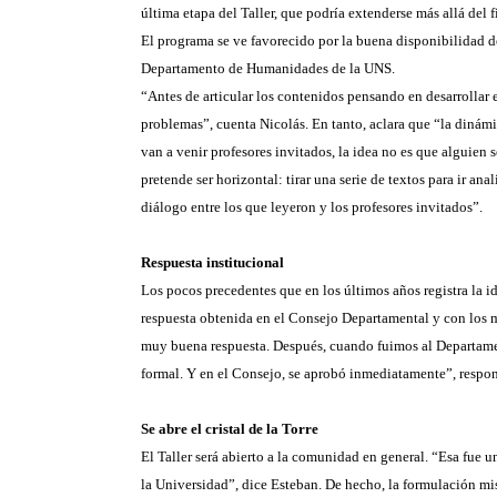
última etapa del Taller, que podría extenderse más allá del f
El programa se ve favorecido por la buena disponibilidad d
Departamento de Humanidades de la UNS.
“Antes de articular los contenidos pensando en desarrollar 
problemas”, cuenta Nicolás. En tanto, aclara que “la dinámic
van a venir profesores invitados, la idea no es que alguien 
pretende ser horizontal: tirar una serie de textos para ir an
diálogo entre los que leyeron y los profesores invitados”.
Respuesta institucional
Los pocos precedentes que en los últimos años registra la i
respuesta obtenida en el Consejo Departamental y con los m
muy buena respuesta. Después, cuando fuimos al Departament
formal. Y en el Consejo, se aprobó inmediatamente”, respo
Se abre el cristal de la Torre
El Taller será abierto a la comunidad en general. “Esa fue un
la Universidad”, dice Esteban. De hecho, la formulación mi