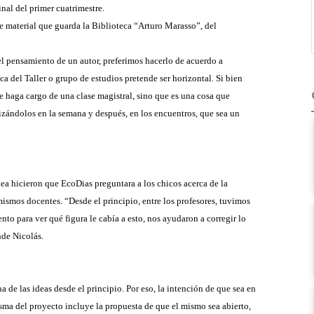
inal del primer cuatrimestre.
e material que guarda la Biblioteca “Arturo Marasso”, del
el pensamiento de un autor, preferimos hacerlo de acuerdo a
a del Taller o grupo de estudios pretende ser horizontal. Si bien
se haga cargo de una clase magistral, sino que es una cosa que
alizándolos en la semana y después, en los encuentros, que sea un
dea hicieron que EcoDias preguntara a los chicos acerca de la
ismos docentes. “Desde el principio, entre los profesores, tuvimos
o para ver qué figura le cabía a esto, nos ayudaron a corregir lo
nde Nicolás.
a de las ideas desde el principio. Por eso, la intención de que sea en
sma del proyecto incluye la propuesta de que el mismo sea abierto,