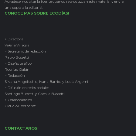
Agradecemos citar la fuente cuando reproduzcan este material y enviar
una copia a la editorial.
CONOCE MAS SOBRE ECODÍAS!
> Directora
Valeria Villagra
> Secretario de redacción
Pablo Bussetti
> Diseño gráfico
Rodrigo Galán
> Redacción
Silvana Angelicchio, Ivana Barrios y Lucía Argemi
> Difusión en redes sociales
Santiago Bussetti y Camila Bussetti
> Colaboradores
Claudio Eberhardt
CONTACTANOS!