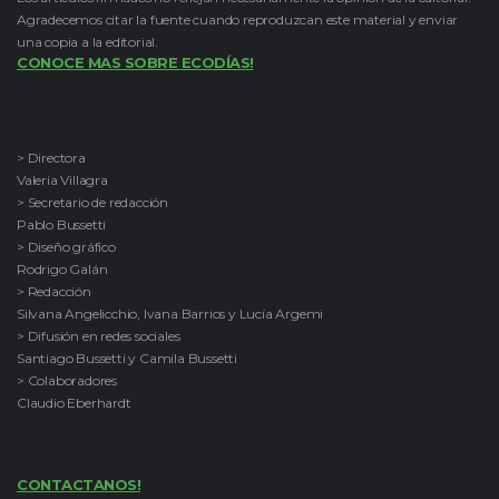
Agradecemos citar la fuente cuando reproduzcan este material y enviar
una copia a la editorial.
CONOCE MAS SOBRE ECODÍAS!
> Directora
Valeria Villagra
> Secretario de redacción
Pablo Bussetti
> Diseño gráfico
Rodrigo Galán
> Redacción
Silvana Angelicchio, Ivana Barrios y Lucía Argemi
> Difusión en redes sociales
Santiago Bussetti y Camila Bussetti
> Colaboradores
Claudio Eberhardt
CONTACTANOS!