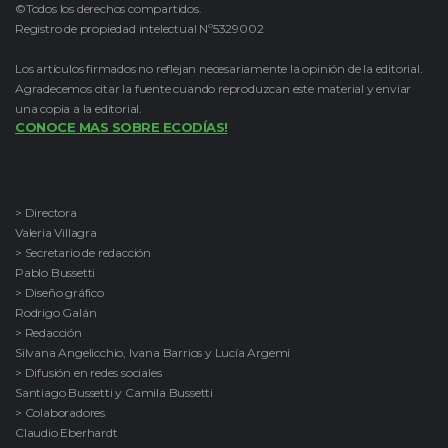
©Todos los derechos compartidos.
Registro de propiedad intelectual Nº5329002
Los artículos firmados no reflejan necesariamente la opinión de la editorial.
Agradecemos citar la fuente cuando reproduzcan este material y enviar
una copia a la editorial.
CONOCE MAS SOBRE ECODÍAS!
> Directora
Valeria Villagra
> Secretario de redacción
Pablo Bussetti
> Diseño gráfico
Rodrigo Galán
> Redacción
Silvana Angelicchio, Ivana Barrios y Lucía Argemi
> Difusión en redes sociales
Santiago Bussetti y Camila Bussetti
> Colaboradores
Claudio Eberhardt