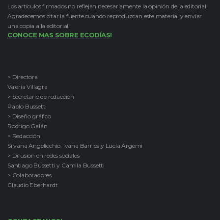
Los artículos firmados no reflejan necesariamente la opinión de la editorial.
Agradecemos citar la fuente cuando reproduzcan este material y enviar
una copia a la editorial.
CONOCE MAS SOBRE ECODÍAS!
> Directora
Valeria Villagra
> Secretario de redacción
Pablo Bussetti
> Diseño gráfico
Rodrigo Galán
> Redacción
Silvana Angelicchio, Ivana Barrios y Lucía Argemi
> Difusión en redes sociales
Santiago Bussetti y Camila Bussetti
> Colaboradores
Claudio Eberhardt