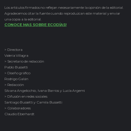
Los artículos firmados no reflejan necesariamente la opinión de la editorial.
Agradecemos citar la fuente cuando reproduzcan este material y enviar
una copia a la editorial.
CONOCE MAS SOBRE ECODÍAS!
> Directora
Valeria Villagra
> Secretario de redacción
Pablo Bussetti
> Diseño gráfico
Rodrigo Galán
> Redacción
Silvana Angelicchio, Ivana Barrios y Lucía Argemi
> Difusión en redes sociales
Santiago Bussetti y Camila Bussetti
> Colaboradores
Claudio Eberhardt