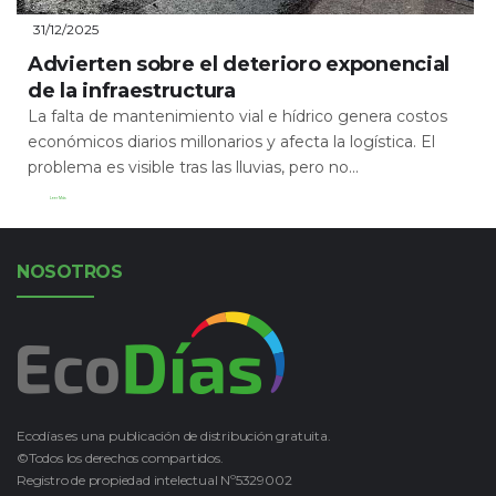
31/12/2025
Advierten sobre el deterioro exponencial
de la infraestructura
La falta de mantenimiento vial e hídrico genera costos
económicos diarios millonarios y afecta la logística. El
problema es visible tras las lluvias, pero no...
Leer Más
NOSOTROS
Ecodías es una publicación de distribución gratuita.
©Todos los derechos compartidos.
Registro de propiedad intelectual Nº5329002