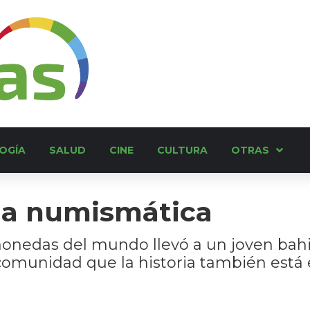
OGÍA
SALUD
CINE
CULTURA
OTRAS
 la numismática
 monedas del mundo llevó a un joven bahi
comunidad que la historia también está e