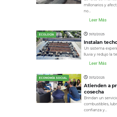
millonarios y afecta
no...
Leer Más
31/12/2025
ECOLOGÍA
Instalan tech
Un sistema experi
lluvia y redujo la 
Leer Más
31/12/2025
ECONOMÍA SOCIAL
Atienden a pr
cosecha
Brindan un servic
combustibles, lubr
confianza y...