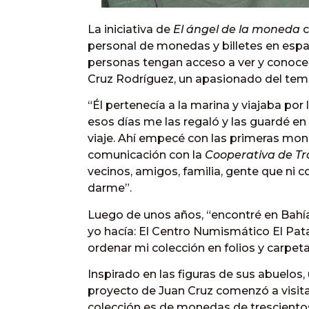
La iniciativa de
El ángel de la moneda
c
personal de monedas y billetes en espac
personas tengan acceso a ver y conocer 
Cruz Rodríguez, un apasionado del tema
“Él pertenecía a la marina y viajaba po
esos días me las regaló y las guardé en
viaje. Ahí empecé con las primeras mon
comunicación con la
Cooperativa de T
vecinos, amigos, familia, gente que ni 
darme”.
Luego de unos años, “encontré en Bahía
yo hacía: El Centro Numismático El Pat
ordenar mi colección en folios y carpetas
Inspirado en las figuras de sus abuelos,
proyecto de Juan Cruz comenzó a visitar
colección es de monedas de trescientos