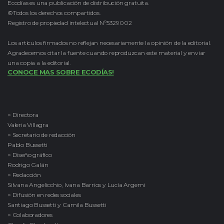
Ecodías es una publicación de distribución gratuita.
©Todos los derechos compartidos.
Registro de propiedad intelectual Nº5329002
Los artículos firmados no reflejan necesariamente la opinión de la editorial.
Agradecemos citar la fuente cuando reproduzcan este material y enviar
una copia a la editorial.
CONOCE MAS SOBRE ECODÍAS!
> Directora
Valeria Villagra
> Secretario de redacción
Pablo Bussetti
> Diseño gráfico
Rodrigo Galán
> Redacción
Silvana Angelicchio, Ivana Barrios y Lucía Argemi
> Difusión en redes sociales
Santiago Bussetti y Camila Bussetti
> Colaboradores