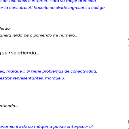
 de Teléfonos e Internet. Para su mejor atención
r la consulta. Al hacerlo no olvide ingresar su código
lerda,
manera lerda pero poniendo mi número…
 que me atienda…
reo, marque 1. Si tiene problemas de conectividad,
uestros representantes, marque 3.
 atienda…
ionamiento de su máquina puede entorpecer el